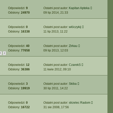
Odpowiedzi:
9
Ostatni post
autor:
Kapitan Apteka
Odsłony:
24970
09 lip 2014, 21:33
Odpowiedzi:
0
Ostatni post
autor:
włóczykij
Odsłony:
16338
11 lip 2013, 11:22
Odpowiedzi:
40
Ostatni post
autor:
Zirkau
Odsłony:
77658
09 lip 2013, 12:03
1
2
Odpowiedzi:
12
Ostatni post
autor:
CzarekS
Odsłony:
36386
11 kwie 2012, 09:10
Odpowiedzi:
3
Ostatni post
autor:
Skiba
Odsłony:
19919
30 lip 2011, 14:22
Odpowiedzi:
0
Ostatni post
autor:
strzelec Radom
Odsłony:
16722
31 sie 2008, 17:56