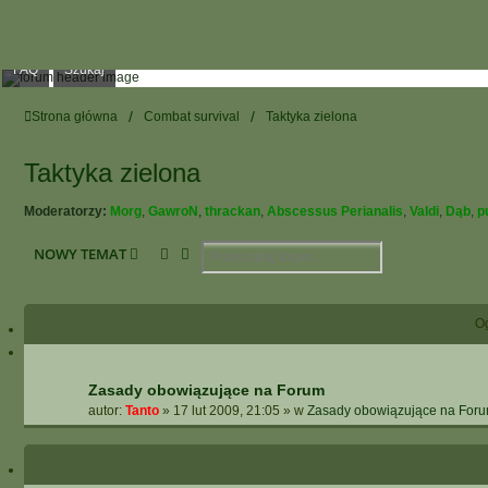
FAQ
Szukaj
Strona główna
Combat survival
Taktyka zielona
Taktyka zielona
Moderatorzy:
Morg
,
GawroN
,
thrackan
,
Abscessus Perianalis
,
Valdi
,
Dąb
,
p
Szukaj
Wyszukiwanie Zaawansowane
NOWY TEMAT
O
Zasady obowiązujące na Forum
autor:
Tanto
»
17 lut 2009, 21:05
» w
Zasady obowiązujące na For