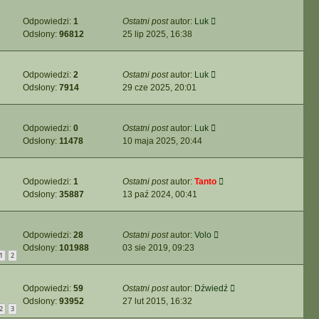
Odpowiedzi:
1
Ostatni post
autor:
Luk
Odsłony:
96812
25 lip 2025, 16:38
Odpowiedzi:
2
Ostatni post
autor:
Luk
Odsłony:
7914
29 cze 2025, 20:01
Odpowiedzi:
0
Ostatni post
autor:
Luk
Odsłony:
11478
10 maja 2025, 20:44
Odpowiedzi:
1
Ostatni post
autor:
Tanto
Odsłony:
35887
13 paź 2024, 00:41
Odpowiedzi:
28
Ostatni post
autor:
Volo
Odsłony:
101988
03 sie 2019, 09:23
1
2
Odpowiedzi:
59
Ostatni post
autor:
Dźwiedź
Odsłony:
93952
27 lut 2015, 16:32
2
3