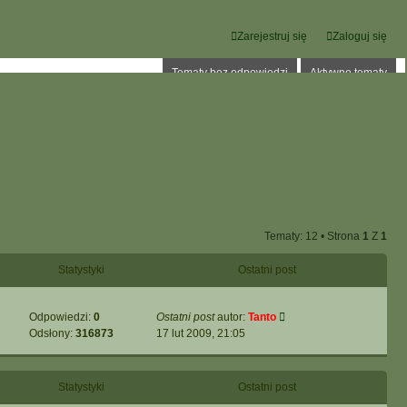
Zarejestruj się
Zaloguj się
Tematy bez odpowiedzi
Aktywne tematy
Tematy: 12 • Strona
1
Z
1
Statystyki
Ostatni post
Odpowiedzi:
0
Ostatni post
autor:
Tanto
Odsłony:
316873
17 lut 2009, 21:05
Statystyki
Ostatni post