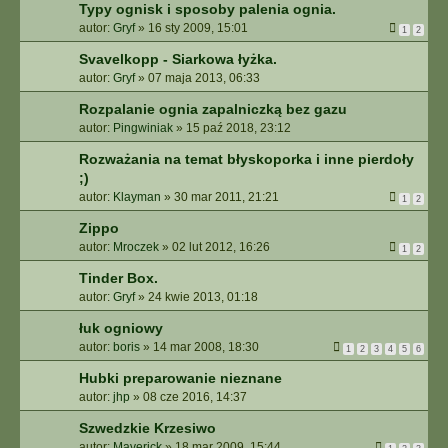
Typy ognisk i sposoby palenia ognia.
autor:
Gryf
»
16 sty 2009, 15:01
1
2
Svavelkopp - Siarkowa łyżka.
autor:
Gryf
»
07 maja 2013, 06:33
Rozpalanie ognia zapalniczką bez gazu
autor:
Pingwiniak
»
15 paź 2018, 23:12
Rozważania na temat błyskoporka i inne pierdoły
;)
autor:
Klayman
»
30 mar 2011, 21:21
1
2
Zippo
autor:
Mroczek
»
02 lut 2012, 16:26
1
2
Tinder Box.
autor:
Gryf
»
24 kwie 2013, 01:18
łuk ogniowy
autor:
boris
»
14 mar 2008, 18:30
1
2
3
4
5
6
Hubki preparowanie nieznane
autor:
jhp
»
08 cze 2016, 14:37
Szwedzkie Krzesiwo
autor:
Maverick
»
18 mar 2009, 15:44