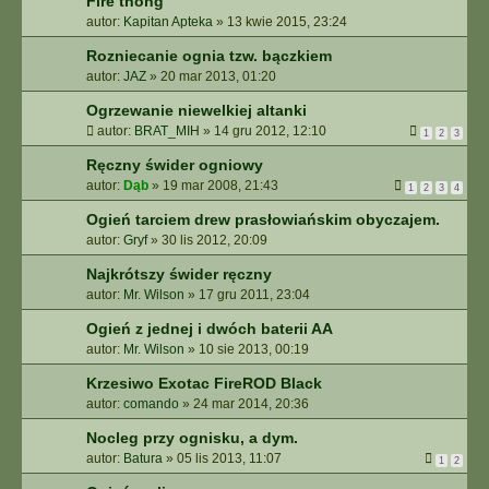
Fire thong
autor:
Kapitan Apteka
»
13 kwie 2015, 23:24
Rozniecanie ognia tzw. bączkiem
autor:
JAZ
»
20 mar 2013, 01:20
Ogrzewanie niewelkiej altanki
autor:
BRAT_MIH
»
14 gru 2012, 12:10
1
2
3
Ręczny świder ogniowy
autor:
Dąb
»
19 mar 2008, 21:43
1
2
3
4
Ogień tarciem drew prasłowiańskim obyczajem.
autor:
Gryf
»
30 lis 2012, 20:09
Najkrótszy świder ręczny
autor:
Mr. Wilson
»
17 gru 2011, 23:04
Ogień z jednej i dwóch baterii AA
autor:
Mr. Wilson
»
10 sie 2013, 00:19
Krzesiwo Exotac FireROD Black
autor:
comando
»
24 mar 2014, 20:36
Nocleg przy ognisku, a dym.
autor:
Batura
»
05 lis 2013, 11:07
1
2