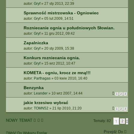
autor:
Gryf
»
27 sty 2013, 22:39
Sprawność mistrzowska - Ogniowiec
autor:
Gryf
»
05 lut 2009, 14:51
Rozniecanie ognia u południowych Słowian.
autor:
Gryf
»
11 gru 2012, 09:42
Zapalniczka
autor:
Gryf
»
20 sty 2009, 15:38
Konkurs rozniecania ognia.
autor:
Gryf
»
15 wrz 2012, 10:47
KOMETA - ogniu, krocz ze mną!!!
autor:
Parthagas
»
03 kwie 2010, 16:40
Benzynka
autor:
Leander
»
10 wrz 2007, 14:44
1
2
3
jakie krzesiwo wybrać
autor:
TOMN52
»
21 lip 2010, 21:20
1
2
3
NOWY TEMAT
1
Tematy: 82
N
2
A
S
Przejdź Do
Wróć Do Wykazu Forów
T