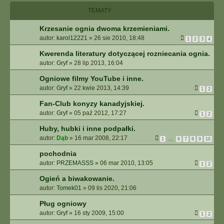
I
TEMATY
E
Z
Krzesanie ognia dwoma krzemieniami.
A
autor:
karol12221
»
26 sie 2010, 18:48
A
1
2
3
4
W
Kwerenda literatury dotyczącej rozniecania ognia.
A
autor:
Gryf
»
28 lip 2013, 16:04
N
S
Ogniowe filmy YouTube i inne.
O
autor:
Gryf
»
22 kwie 2013, 14:39
1
2
W
A
Fan-Club konyzy kanadyjskiej.
N
autor:
Gryf
»
05 paź 2012, 17:27
1
2
E
Huby, hubki i inne podpałki.
autor:
Dąb
»
16 mar 2008, 22:17
1
…
6
7
8
9
10
pochodnia
autor:
PRZEMASSS
»
06 mar 2010, 13:05
1
2
Ogień a biwakowanie.
autor:
Tomek01
»
09 lis 2020, 21:06
Pług ogniowy
autor:
Gryf
»
16 sty 2009, 15:00
1
2