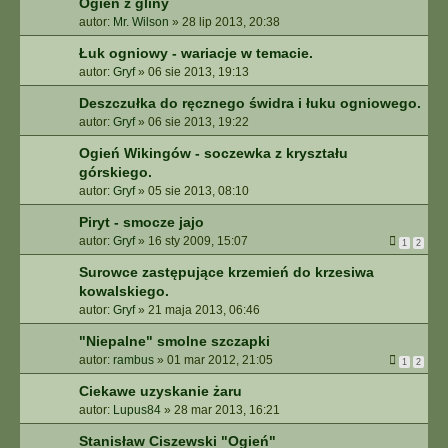
Ogień z gliny
autor:
Mr. Wilson
»
28 lip 2013, 20:38
Łuk ogniowy - wariacje w temacie.
autor:
Gryf
»
06 sie 2013, 19:13
Deszczułka do ręcznego świdra i łuku ogniowego.
autor:
Gryf
»
06 sie 2013, 19:22
Ogień Wikingów - soczewka z kryształu
górskiego.
autor:
Gryf
»
05 sie 2013, 08:10
Piryt - smocze jajo
autor:
Gryf
»
16 sty 2009, 15:07
1
2
Surowce zastępujące krzemień do krzesiwa
kowalskiego.
autor:
Gryf
»
21 maja 2013, 06:46
"Niepalne" smolne szczapki
autor:
rambus
»
01 mar 2012, 21:05
1
2
Ciekawe uzyskanie żaru
autor:
Lupus84
»
28 mar 2013, 16:21
Stanisław Ciszewski "Ogień"