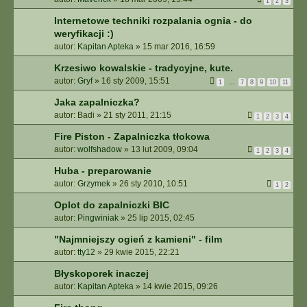
1
2
3
Internetowe techniki rozpalania ognia - do
weryfikacji :)
autor:
Kapitan Apteka
»
15 mar 2016, 16:59
Krzesiwo kowalskie - tradycyjne, kute.
autor:
Gryf
»
16 sty 2009, 15:51
1
…
7
8
9
10
11
Jaka zapalniczka?
autor:
Badi
»
21 sty 2011, 21:15
1
2
3
4
Fire Piston - Zapalniczka tłokowa
autor:
wolfshadow
»
13 lut 2009, 09:04
1
2
3
4
Huba - preparowanie
autor:
Grzymek
»
26 sty 2010, 10:51
1
2
Oplot do zapalniczki BIC
autor:
Pingwiniak
»
25 lip 2015, 02:45
"Najmniejszy ogień z kamieni" - film
autor:
tty12
»
29 kwie 2015, 22:21
Błyskoporek inaczej
autor:
Kapitan Apteka
»
14 kwie 2015, 09:26