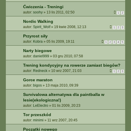
Ćwiczenia - Treningi
autor:
soohy
»
13 lis 2011, 02:50
1
2
Nordic Walking
autor:
Spirit_Wolf
»
19 kwie 2008, 12:13
1
2
3
Przyrost siły
autor:
Kobra
»
05 lis 2009, 19:11
1
2
3
4
5
Narty biegowe
autor:
daniel999
»
03 gru 2010, 07:58
Trening kondycyjny na rowerze zamiast biegów?
autor:
Redneck
»
10 wrz 2007, 21:03
1
2
3
Gorce maraton
autor:
bigos
»
13 maja 2010, 09:39
Survivalowa alternatywa dla paintballa w
lesie(ekologiczna!)
autor:
LeElectro
»
01 lis 2009, 20:23
Tor przeszkód
autor:
minimi
»
11 wrz 2007, 20:45
Początki nowego