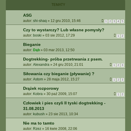
I
TEMATY
E
Z
ASG
A
autor:
shi-shaq
»
12 gru 2010, 15:46
1
2
3
4
5
A
W
Czy to wystarczy? Lub własne pomysły?
A
autor:
boski
»
03 sie 2012, 17:29
1
2
N
S
Bieganie
O
autor:
Dąb
»
03 mar 2013, 12:50
W
Dogtrekking- próba przetrwania z psem.
A
autor:
Alexandra
»
24 gru 2010, 21:01
N
1
2
3
E
Siłowania czy bieganie (pływanie) ?
autor:
Astom
»
28 maja 2012, 15:27
1
2
3
Drążek rozporowy
autor:
Kobra
»
30 paź 2009, 15:07
1
2
Człowiek i pies czyli II tyski dogtrekking -
31.08.2013
autor:
kubush
»
23 sie 2013, 10:34
Nie ma to tamto
autor:
Rzez
»
16 kwie 2008, 22:06