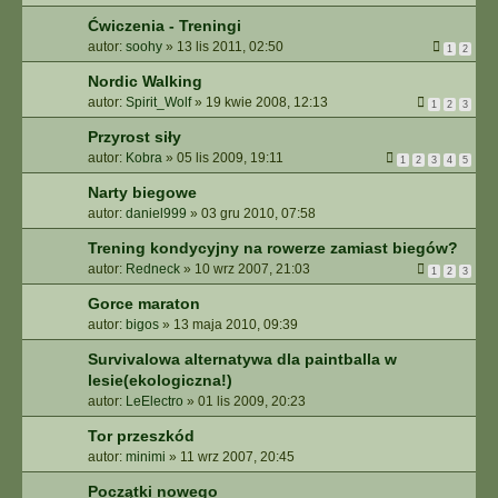
Ćwiczenia - Treningi
autor:
soohy
»
13 lis 2011, 02:50
1
2
Nordic Walking
autor:
Spirit_Wolf
»
19 kwie 2008, 12:13
1
2
3
Przyrost siły
autor:
Kobra
»
05 lis 2009, 19:11
1
2
3
4
5
Narty biegowe
autor:
daniel999
»
03 gru 2010, 07:58
Trening kondycyjny na rowerze zamiast biegów?
autor:
Redneck
»
10 wrz 2007, 21:03
1
2
3
Gorce maraton
autor:
bigos
»
13 maja 2010, 09:39
Survivalowa alternatywa dla paintballa w
lesie(ekologiczna!)
autor:
LeElectro
»
01 lis 2009, 20:23
Tor przeszkód
autor:
minimi
»
11 wrz 2007, 20:45
Początki nowego