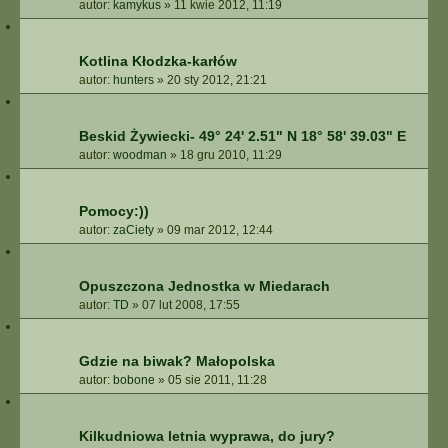
autor:
kamykus
»
11 kwie 2012, 11:19
Kotlina Kłodzka-karłów
autor:
hunters
»
20 sty 2012, 21:21
Beskid Żywiecki- 49° 24' 2.51" N 18° 58' 39.03" E
autor:
woodman
»
18 gru 2010, 11:29
Pomocy:))
autor:
zaCiety
»
09 mar 2012, 12:44
Opuszczona Jednostka w Miedarach
autor:
TD
»
07 lut 2008, 17:55
Gdzie na biwak? Małopolska
autor:
bobone
»
05 sie 2011, 11:28
Kilkudniowa letnia wyprawa, do jury?