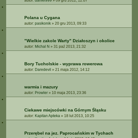
autor:
daniel999
»
09 gru 2012, 12:07
Polana u Cygana
autor:
pasikonik
»
20 gru 2013, 09:33
"Wielkie zakole Warty" Działoszyn i okolice
autor:
Michal N
»
31 paź 2013, 21:32
Bory Tucholskie - wyprawa rowerowa
autor:
Daredevil
»
21 maja 2012, 14:12
warmia i mazury
autor:
Prowler
»
10 maja 2013, 23:36
Ciekawe miejscówki na Górnym Śląsku
autor:
Kapitan Apteka
»
18 lut 2013, 10:25
Przerębel na jez. Paprocańskim w Tychach