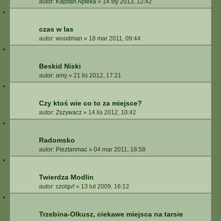
autor:
Kapitan Apteka
»
14 sty 2013, 12:42
czas w las
autor:
woodman
»
18 mar 2011, 09:44
Beskid Niski
autor:
amy
»
21 lis 2012, 17:21
Czy ktoś wie co to za miejsce?
autor:
Zszywacz
»
14 lis 2012, 10:42
Radomsko
autor:
Pieztanmac
»
04 mar 2011, 18:58
Twierdza Modlin
autor:
czolgv!
»
13 lut 2009, 16:12
Trzebina-Olkusz, ciekawe miejsca na tarsie