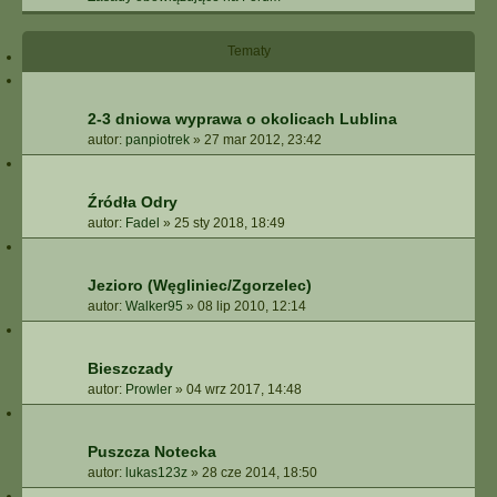
I
E
Z
Tematy
A
A
W
2-3 dniowa wyprawa o okolicach Lublina
A
autor:
panpiotrek
»
27 mar 2012, 23:42
N
S
O
Źródła Odry
W
autor:
Fadel
»
25 sty 2018, 18:49
A
N
E
Jezioro (Węgliniec/Zgorzelec)
autor:
Walker95
»
08 lip 2010, 12:14
Bieszczady
autor:
Prowler
»
04 wrz 2017, 14:48
Puszcza Notecka
autor:
lukas123z
»
28 cze 2014, 18:50