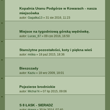
Kopalnia Uranu Podgórze w Kowarach - nasza
miejscówka
autor:
Gagatka13
»
31 sie 2016, 11:23
Miejsce na tygodniową górską wędrówkę.
autor:
Lucas_87
»
09 cze 2016, 16:50
Starożytne pozostałości, koty i piękna wieś
autor:
miśka
»
18 paź 2015, 18:36
Bieszczady
autor:
Kaziu
»
18 wrz 2009, 18:01
Pojezierze brodnickie
autor:
Michal N
»
07 lip 2015, 09:06
S 8 ŁASK - SIERADZ
autor:
drawa
»
30 lis 2014, 07:40