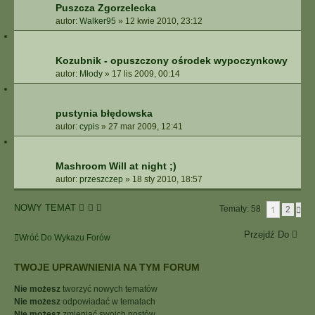
Puszcza Zgorzelecka
autor:
Walker95
»
12 kwie 2010, 23:12
Kozubnik - opuszczony ośrodek wypoczynkowy
autor:
Młody
»
17 lis 2009, 00:14
pustynia błędowska
autor:
cypis
»
27 mar 2009, 12:41
Mashroom Will at night ;)
autor:
przeszczep
»
18 sty 2010, 18:57
NOWY TEMAT
1
Tematy: 58
N
2
A
S
Przejdź Do
Wróć Do Wykazu Forów
T
Ę
P
TWOJE UPRAWNIENIA NA TYM FORUM
N
A
Nie możesz
tworzyć nowych tematów
Nie możesz
odpowiadać w tematach
Nie możesz
zmieniać swoich postów