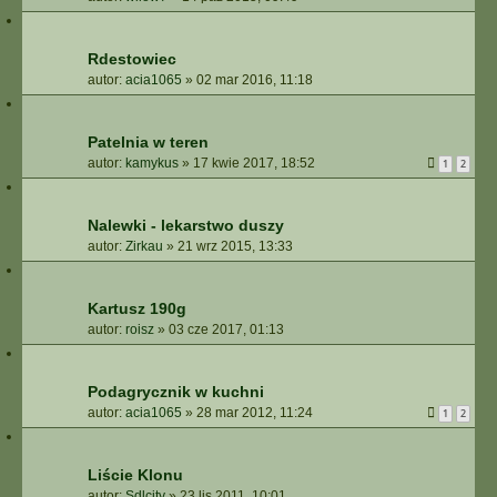
Rdestowiec
autor:
acia1065
»
02 mar 2016, 11:18
Patelnia w teren
autor:
kamykus
»
17 kwie 2017, 18:52
1
2
Nalewki - lekarstwo duszy
autor:
Zirkau
»
21 wrz 2015, 13:33
Kartusz 190g
autor:
roisz
»
03 cze 2017, 01:13
Podagrycznik w kuchni
autor:
acia1065
»
28 mar 2012, 11:24
1
2
Liście Klonu
autor:
Sdlcity
»
23 lis 2011, 10:01