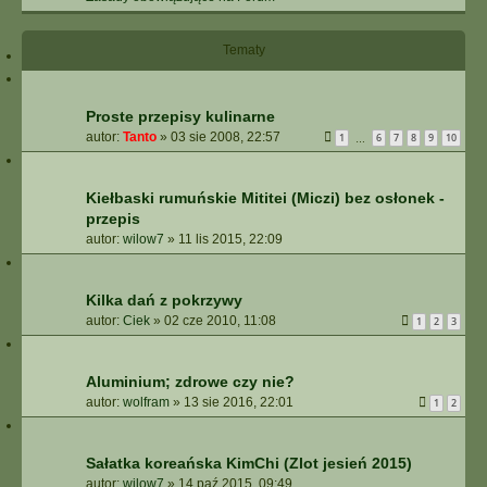
Tematy
Proste przepisy kulinarne
autor:
Tanto
»
03 sie 2008, 22:57
1
6
7
8
9
10
…
Kiełbaski rumuńskie Mititei (Miczi) bez osłonek -
przepis
autor:
wilow7
»
11 lis 2015, 22:09
Kilka dań z pokrzywy
autor:
Ciek
»
02 cze 2010, 11:08
1
2
3
Aluminium; zdrowe czy nie?
autor:
wolfram
»
13 sie 2016, 22:01
1
2
Sałatka koreańska KimChi (Zlot jesień 2015)
autor:
wilow7
»
14 paź 2015, 09:49