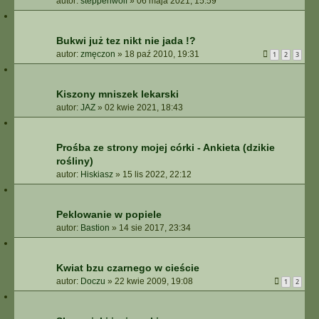
autor:
steppenwolf
»
06 maja 2021, 15:59
Bukwi już tez nikt nie jada !?
autor:
zmęczon
»
18 paź 2010, 19:31
1
2
3
Kiszony mniszek lekarski
autor:
JAZ
»
02 kwie 2021, 18:43
Prośba ze strony mojej córki - Ankieta (dzikie
rośliny)
autor:
Hiskiasz
»
15 lis 2022, 22:12
Peklowanie w popiele
autor:
Bastion
»
14 sie 2017, 23:34
Kwiat bzu czarnego w cieście
autor:
Doczu
»
22 kwie 2009, 19:08
1
2