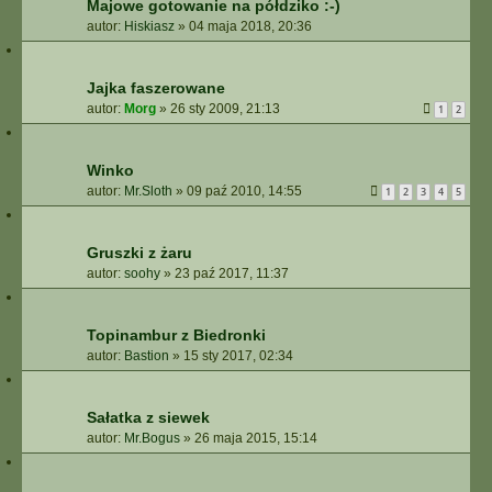
Majowe gotowanie na półdziko :-)
autor:
Hiskiasz
»
04 maja 2018, 20:36
Jajka faszerowane
autor:
Morg
»
26 sty 2009, 21:13
1
2
Winko
autor:
Mr.Sloth
»
09 paź 2010, 14:55
1
2
3
4
5
Gruszki z żaru
autor:
soohy
»
23 paź 2017, 11:37
Topinambur z Biedronki
autor:
Bastion
»
15 sty 2017, 02:34
Sałatka z siewek
autor:
Mr.Bogus
»
26 maja 2015, 15:14