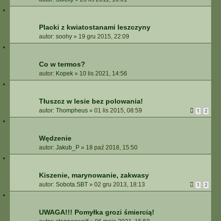
Placki z kwiatostanami leszczyny
autor:
soohy
»
19 gru 2015, 22:09
Co w termos?
autor:
Kopek
»
10 lis 2021, 14:56
Tłuszcz w lesie bez polowania!
autor:
Thompheus
»
01 lis 2015, 08:59
1
2
Wędzenie
autor:
Jakub_P
»
18 paź 2018, 15:50
Kiszenie, marynowanie, zakwasy
autor:
Sobota.SBT
»
02 gru 2013, 18:13
1
2
UWAGA!!! Pomyłka grozi śmiercią!