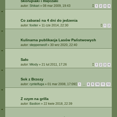
Skorupiaki i mięczaki
autor:
Shikari
»
08 mar 2009, 19:43
1
2
3
4
Co zabarać na 4 dni do jedzenia
autor:
foxiter
»
11 cze 2014, 22:30
1
2
Kulinarna publikacja Lasów Państwowych
autor:
steppenwolf
»
30 wrz 2020, 22:40
Sało
autor:
Młody
»
21 lut 2011, 17:26
1
2
3
4
Sok z Brzozy
autor:
cyntelfuga
»
01 mar 2008, 17:09
1
8
9
10
11
12
…
Z czym na grilla
autor:
Bastion
»
22 kwie 2018, 22:39