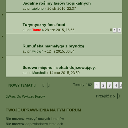
Jadalne rośliny lasów tropikalnych
autor:
zielono
»
20 sty 2016, 22:37
Turystyczny fast-food
autor:
Tanto
»
28 cze 2015, 16:56
1
2
Rumuńska mamałyga z bryndzą
autor:
wilow7
»
12 lis 2015, 06:04
Surowe mięcho - schab dojrzewający.
autor:
Marshall
»
14 mar 2015, 23:59
NOWY TEMAT
1
2
3
4
Na
Tematy: 182
Przejdź Do
Wróć Do Wykazu Forów
TWOJE UPRAWNIENIA NA TYM FORUM
Nie możesz
tworzyć nowych tematów
Nie możesz
odpowiadać w tematach