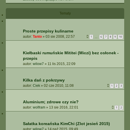
Tematy
Proste przepisy kulinarne
autor:
Tanto
»
03 sie 2008, 22:57
1
6
7
8
9
10
…
Kiełbaski rumuńskie Mititei (Miczi) bez osłonek -
przepis
autor:
wilow7
»
11 lis 2015, 22:09
Kilka dań z pokrzywy
autor:
Ciek
»
02 cze 2010, 11:08
1
2
3
Aluminium; zdrowe czy nie?
autor:
wolfram
»
13 sie 2016, 22:01
1
2
Sałatka koreańska KimChi (Zlot jesień 2015)
autor:
wilow7
»
14 paź 2015, 09:49