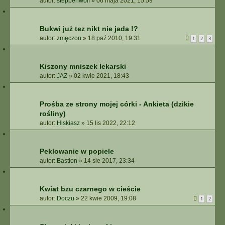
autor:
steppenwolf
»
06 maja 2021, 15:59
Bukwi już tez nikt nie jada !?
autor:
zmęczon
»
18 paź 2010, 19:31
1
2
3
Kiszony mniszek lekarski
autor:
JAZ
»
02 kwie 2021, 18:43
Prośba ze strony mojej córki - Ankieta (dzikie
rośliny)
autor:
Hiskiasz
»
15 lis 2022, 22:12
Peklowanie w popiele
autor:
Bastion
»
14 sie 2017, 23:34
Kwiat bzu czarnego w cieście
autor:
Doczu
»
22 kwie 2009, 19:08
1
2