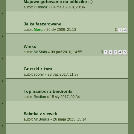
Majowe gotowanie na półdziko :-)
autor:
Hiskiasz
»
04 maja 2018, 20:36
Jajka faszerowane
autor:
Morg
»
26 sty 2009, 21:13
1
2
Winko
autor:
Mr.Sloth
»
09 paź 2010, 14:55
1
2
3
4
5
Gruszki z żaru
autor:
soohy
»
23 paź 2017, 11:37
Topinambur z Biedronki
autor:
Bastion
»
15 sty 2017, 02:34
Sałatka z siewek
autor:
Mr.Bogus
»
26 maja 2015, 15:14