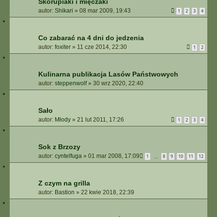
Skorupiaki i mięczaki
autor:
Shikari
»
08 mar 2009, 19:43
1
2
3
4
Co zabarać na 4 dni do jedzenia
autor:
foxiter
»
11 cze 2014, 22:30
1
2
Kulinarna publikacja Lasów Państwowych
autor:
steppenwolf
»
30 wrz 2020, 22:40
Sało
autor:
Młody
»
21 lut 2011, 17:26
1
2
3
4
Sok z Brzozy
autor:
cyntelfuga
»
01 mar 2008, 17:09
1
8
9
10
11
12
…
Z czym na grilla
autor:
Bastion
»
22 kwie 2018, 22:39