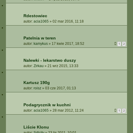
Rdestowiec
autor:
acia1065
»
02 mar 2016, 11:18
Patelnia w teren
autor:
kamykus
»
17 kwie 2017, 18:52
1
2
Nalewki - lekarstwo duszy
autor:
Zirkau
»
21 wrz 2015, 13:33
Kartusz 190g
autor:
roisz
»
03 cze 2017, 01:13
Podagrycznik w kuchni
autor:
acia1065
»
28 mar 2012, 11:24
1
2
Liście Klonu
autor:
Sdlcity
»
23 lis 2011, 10:01