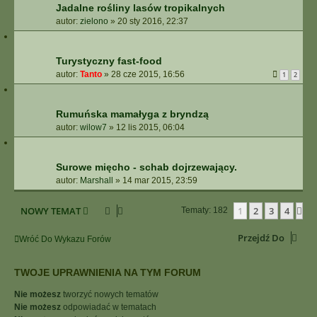
Jadalne rośliny lasów tropikalnych
autor:
zielono
»
20 sty 2016, 22:37
Turystyczny fast-food
autor:
Tanto
»
28 cze 2015, 16:56
1
2
Rumuńska mamałyga z bryndzą
autor:
wilow7
»
12 lis 2015, 06:04
Surowe mięcho - schab dojrzewający.
autor:
Marshall
»
14 mar 2015, 23:59
NOWY TEMAT
1
2
3
4
Na
Tematy: 182
Przejdź Do
Wróć Do Wykazu Forów
TWOJE UPRAWNIENIA NA TYM FORUM
Nie możesz
tworzyć nowych tematów
Nie możesz
odpowiadać w tematach