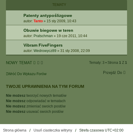
I
TEMATY
E
Z
Patenty antypoślizgowe
A
autor:
Tanto
»
15 sty 2009, 10:43
A
W
Obuwie biegowe w teren
A
autor:
Pratschman
»
19 cze 2011, 10:44
N
S
Vibram FiveFingers
O
autor:
Wedrowycz89
»
31 sty 2008, 22:09
W
A
NOWY TEMAT
Tematy: 3 • Strona
1
Z
1
N
E
Przejdź Do
Wróć Do Wykazu Forów
TWOJE UPRAWNIENIA NA TYM FORUM
Nie możesz
tworzyć nowych tematów
Nie możesz
odpowiadać w tematach
Nie możesz
zmieniać swoich postów
Nie możesz
usuwać swoich postów
Strona główna
Usuń ciasteczka witryny
Strefa czasowa
UTC+02:00