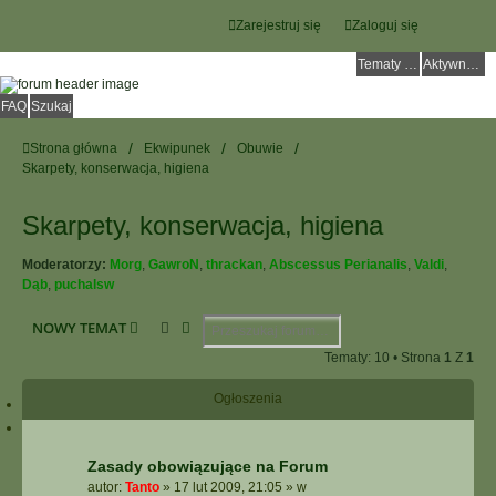
Zarejestruj się
Zaloguj się
Tematy bez odpowiedzi
Aktywne tematy
FAQ
Szukaj
Strona główna
Ekwipunek
Obuwie
Skarpety, konserwacja, higiena
Skarpety, konserwacja, higiena
Moderatorzy:
Morg
,
GawroN
,
thrackan
,
Abscessus Perianalis
,
Valdi
,
Dąb
,
puchalsw
Szukaj
Wyszukiwanie Zaawansowane
NOWY TEMAT
Tematy: 10 • Strona
1
Z
1
Ogłoszenia
Zasady obowiązujące na Forum
autor:
Tanto
»
17 lut 2009, 21:05
» w