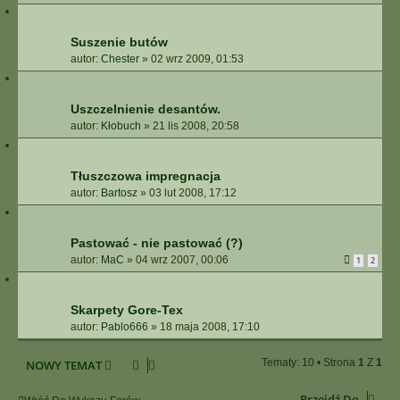
Suszenie butów
autor:
Chester
»
02 wrz 2009, 01:53
Uszczelnienie desantów.
autor:
Kłobuch
»
21 lis 2008, 20:58
Tłuszczowa impregnacja
autor:
Bartosz
»
03 lut 2008, 17:12
Pastować - nie pastować (?)
autor:
MaC
»
04 wrz 2007, 00:06
1
2
Skarpety Gore-Tex
autor:
Pablo666
»
18 maja 2008, 17:10
Tematy: 10 • Strona
1
Z
1
NOWY TEMAT
Przejdź Do