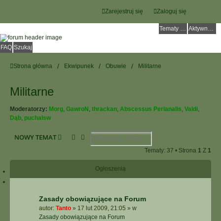
Zarejestruj się
Zaloguj się
Tematy bez odpowiedzi
Aktywne tematy
FAQ
Szukaj
Strona główna
Ekwipunek
Obuwie
Militarne
Militarne
Moderatorzy:
Morg
,
GawroN
,
thrackan
,
Abscessus Perianalis
,
Valdi
,
Dąb
,
puchalsw
Szukaj
Wyszukiwanie Zaawansowane
NOWY TEMAT
Tematy: 37 • Strona
1
Z
1
Ogłoszenia
Zasady obowiązujące na Forum
autor:
Tanto
»
17 lut 2009, 21:05
» w
Zasady obowiązujące na Forum