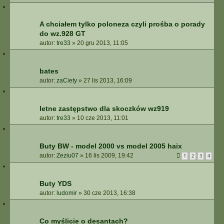
A chciałem tylko poloneza czyli prośba o porady
do wz.928 GT
autor:
tre33
»
20 gru 2013, 11:05
bates
autor:
zaCiety
»
27 lis 2013, 16:09
letne zastępstwo dla skoczków wz919
autor:
tre33
»
10 cze 2013, 11:01
Buty BW - model 2000 vs model 2005 haix
autor:
Zeziu07
»
16 lis 2009, 19:42
1
2
3
4
Buty YDS
autor:
ludomir
»
30 cze 2013, 16:38
Co myślicie o desantach?