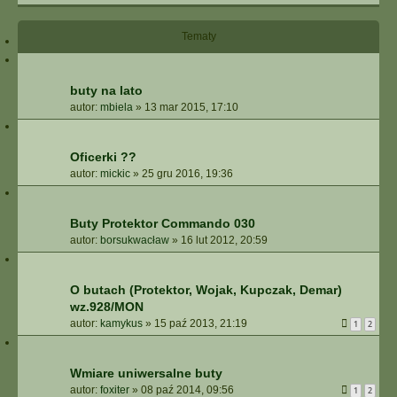
Tematy
buty na lato
autor:
mbiela
»
13 mar 2015, 17:10
Oficerki ??
autor:
mickic
»
25 gru 2016, 19:36
Buty Protektor Commando 030
autor:
borsukwacław
»
16 lut 2012, 20:59
O butach (Protektor, Wojak, Kupczak, Demar)
wz.928/MON
autor:
kamykus
»
15 paź 2013, 21:19
1
2
Wmiare uniwersalne buty
autor:
foxiter
»
08 paź 2014, 09:56
1
2