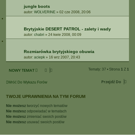
jungle boots
autor:
WOLVERINE
»
02 cze 2008, 20:06
Brytyjskie DESERT PATROL - zalety i wady
autor:
chabri
»
24 kwie 2008, 00:09
Rozmiarówka brytyjskiego obuwia
autor:
aciepk
»
16 wrz 2007, 20:43
Tematy: 37 • Strona
1
Z
1
NOWY TEMAT
Przejdź Do
Wróć Do Wykazu Forów
TWOJE UPRAWNIENIA NA TYM FORUM
Nie możesz
tworzyć nowych tematów
Nie możesz
odpowiadać w tematach
Nie możesz
zmieniać swoich postów
Nie możesz
usuwać swoich postów