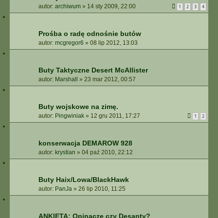
autor:
archiwum
»
14 sty 2009, 22:00
1
2
3
4
Prośba o radę odnośnie butów
autor:
mcgregor6
»
08 lip 2012, 13:03
Buty Taktyczne Desert McAllister
autor:
Marshall
»
23 mar 2012, 00:57
Buty wojskowe na zimę.
autor:
Pingwiniak
»
12 gru 2011, 17:27
1
2
konserwacja DEMAROW 928
autor:
krystian
»
04 paź 2010, 22:12
Buty Haix/Lowa/BlackHawk
autor:
PanJa
»
26 lip 2010, 11:25
ANKIETA: Opinacze czy Desanty?