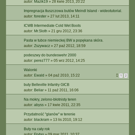
autor:
Mazik19
»
28 kwie 2013, 20:22
Impregnacja tłuszczowa butów Meindl Island - wideotutorial.
autor:
forester
»
27 lut 2013, 14:11
ICWB Intermediate Cold Wet Boots
autor:
Mr.Sloth
»
21 gru 2012, 23:36
Pasta w tubce niemieckej BW a popękana skóra.
autor:
Zszywacz
»
27 paź 2012, 18:59
podeszwy do bundeswehr 2000
autor:
perez777
»
05 wrz 2012, 14:25
Walonki
autor:
Ewald
»
04 paź 2010, 15:22
1
2
buty Belleville Infantry GICB
autor:
Beliar
»
11 paź 2011, 16:06
Na mokry, zelono-błotnisty teren
autor:
abyss
»
17 kwie 2011, 22:35
Przydatność "glanów" w terenie
autor:
blackram
»
13 lis 2010, 19:12
Buty na cały rok
autor:
Frytas
»
09 mar 2011, 10:37