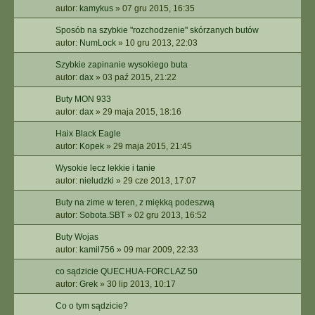
autor:
kamykus
»
07 gru 2015, 16:35
Sposób na szybkie "rozchodzenie" skórzanych butów
autor:
NumLock
»
10 gru 2013, 22:03
Szybkie zapinanie wysokiego buta
autor:
dax
»
03 paź 2015, 21:22
Buty MON 933
autor:
dax
»
29 maja 2015, 18:16
Haix Black Eagle
autor:
Kopek
»
29 maja 2015, 21:45
Wysokie lecz lekkie i tanie
autor:
nieludzki
»
29 cze 2013, 17:07
Buty na zime w teren, z miękką podeszwą
autor:
Sobota.SBT
»
02 gru 2013, 16:52
Buty Wojas
autor:
kamil756
»
09 mar 2009, 22:33
co sądzicie QUECHUA-FORCLAZ 50
autor:
Grek
»
30 lip 2013, 10:17
Co o tym sądzicie?