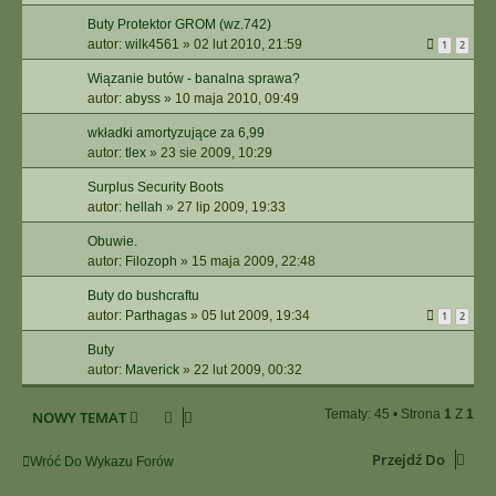
Buty Protektor GROM (wz.742)
autor:
wilk4561
»
02 lut 2010, 21:59
1
2
Wiązanie butów - banalna sprawa?
autor:
abyss
»
10 maja 2010, 09:49
wkładki amortyzujące za 6,99
autor:
tlex
»
23 sie 2009, 10:29
Surplus Security Boots
autor:
hellah
»
27 lip 2009, 19:33
Obuwie.
autor:
Filozoph
»
15 maja 2009, 22:48
Buty do bushcraftu
autor:
Parthagas
»
05 lut 2009, 19:34
1
2
Buty
autor:
Maverick
»
22 lut 2009, 00:32
Tematy: 45 • Strona
1
Z
1
NOWY TEMAT
Przejdź Do
Wróć Do Wykazu Forów