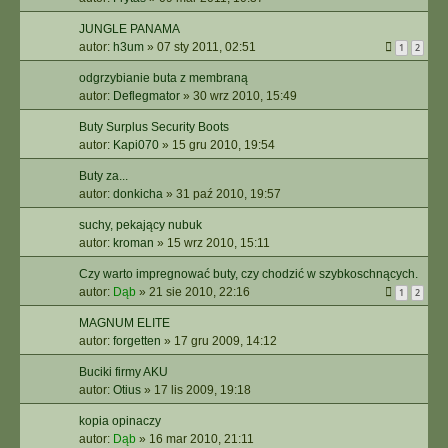
JUNGLE PANAMA
autor:
h3um
»
07 sty 2011, 02:51
1
2
odgrzybianie buta z membraną
autor:
Deflegmator
»
30 wrz 2010, 15:49
Buty Surplus Security Boots
autor:
Kapi070
»
15 gru 2010, 19:54
Buty za...
autor:
donkicha
»
31 paź 2010, 19:57
suchy, pekający nubuk
autor:
kroman
»
15 wrz 2010, 15:11
Czy warto impregnować buty, czy chodzić w szybkoschnących.
autor:
Dąb
»
21 sie 2010, 22:16
1
2
MAGNUM ELITE
autor:
forgetten
»
17 gru 2009, 14:12
Buciki firmy AKU
autor:
Otius
»
17 lis 2009, 19:18
kopia opinaczy
autor:
Dąb
»
16 mar 2010, 21:11