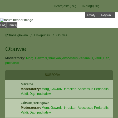
Zarejestruj się
Zaloguj się
Tematy bez odpowiedzi
Aktywne tematy
FAQ
Szukaj
Strona główna
Ekwipunek
Obuwie
Obuwie
Moderatorzy:
Morg
,
GawroN
,
thrackan
,
Abscessus Perianalis
,
Valdi
,
Dąb
,
puchalsw
SUBFORA
Militarne
Moderatorzy:
Morg
,
GawroN
,
thrackan
,
Abscessus Perianalis
,
Valdi
,
Dąb
,
puchalsw
Górskie, trekingowe
Moderatorzy:
Morg
,
GawroN
,
thrackan
,
Abscessus Perianalis
,
Valdi
,
Dąb
,
puchalsw