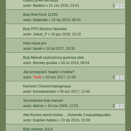
Odpoczynek dla stopy
autor:
Bastion
»
21 cze 2010, 23:41
1
2
Buty Red Rock 11205
autor:
Natanael
»
15 sty 2019, 09:33
Buty PPO Strzelce Opolskie
autor:
Jakub_P
»
19 gru 2018, 16:22
Haix nepal pro
autor:
hycek
»
16 lut 2017, 20:30
Buty Meindl-uszkodzony gumowy otok
autor:
Borowy gustaw
»
06 lis 2018, 09:54
Jak przepędzić 'bagno' z butów?
autor:
Tanto
»
03 wrz 2017, 22:05
1
2
Karrimor Cheviot impregnacja .
autor:
borsukwacław
»
06 wrz 2017, 12:40
Survivalowe buty marzeń
autor:
defcon
»
10 cze 2009, 12:55
1
2
Alfa Romeo wśród butów..... Dolomite Cinquantaquattro
autor:
Kapitan Apteka
»
19 sty 2016, 20:09
Buty zimowe JULA