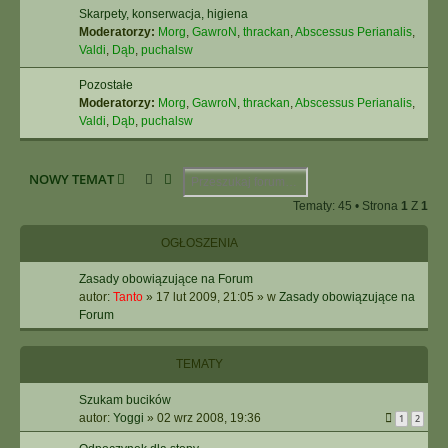
Skarpety, konserwacja, higiena
Moderatorzy:
Morg
,
GawroN
,
thrackan
,
Abscessus Perianalis
,
Valdi
,
Dąb
,
puchalsw
Pozostałe
Moderatorzy:
Morg
,
GawroN
,
thrackan
,
Abscessus Perianalis
,
Valdi
,
Dąb
,
puchalsw
Szukaj
Wyszukiwanie Zaawansowane
NOWY TEMAT
Tematy: 45 • Strona
1
Z
1
OGŁOSZENIA
Zasady obowiązujące na Forum
autor:
Tanto
»
17 lut 2009, 21:05
» w
Zasady obowiązujące na
Forum
TEMATY
Szukam bucików
autor:
Yoggi
»
02 wrz 2008, 19:36
1
2