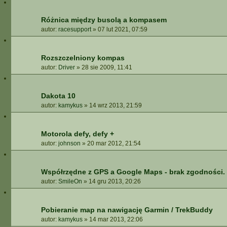
A
A
Różnica między busolą a kompasem
W
autor:
racesupport
»
07 lut 2021, 07:59
A
N
S
Rozszczelniony kompas
O
autor:
Driver
»
28 sie 2009, 11:41
W
A
N
Dakota 10
E
autor:
kamykus
»
14 wrz 2013, 21:59
Motorola defy, defy +
autor:
johnson
»
20 mar 2012, 21:54
Współrzędne z GPS a Google Maps - brak zgodności.
autor:
SmileOn
»
14 gru 2013, 20:26
Pobieranie map na nawigację Garmin / TrekBuddy
autor:
kamykus
»
14 mar 2013, 22:06