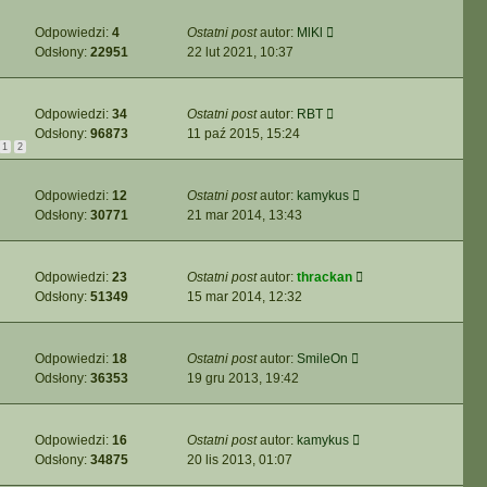
Odpowiedzi:
4
Ostatni post
autor:
MlKl
Odsłony:
22951
22 lut 2021, 10:37
Odpowiedzi:
34
Ostatni post
autor:
RBT
Odsłony:
96873
11 paź 2015, 15:24
1
2
Odpowiedzi:
12
Ostatni post
autor:
kamykus
Odsłony:
30771
21 mar 2014, 13:43
Odpowiedzi:
23
Ostatni post
autor:
thrackan
Odsłony:
51349
15 mar 2014, 12:32
Odpowiedzi:
18
Ostatni post
autor:
SmileOn
Odsłony:
36353
19 gru 2013, 19:42
Odpowiedzi:
16
Ostatni post
autor:
kamykus
Odsłony:
34875
20 lis 2013, 01:07