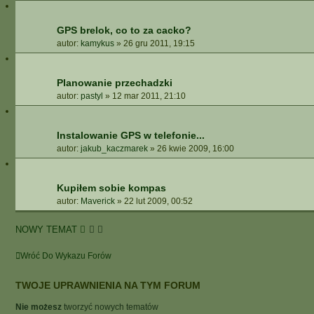
GPS brelok, co to za cacko?
autor:
kamykus
»
26 gru 2011, 19:15
Planowanie przechadzki
autor:
pastyl
»
12 mar 2011, 21:10
Instalowanie GPS w telefonie...
autor:
jakub_kaczmarek
»
26 kwie 2009, 16:00
Kupiłem sobie kompas
autor:
Maverick
»
22 lut 2009, 00:52
NOWY TEMAT
Wróć Do Wykazu Forów
TWOJE UPRAWNIENIA NA TYM FORUM
Nie możesz
tworzyć nowych tematów