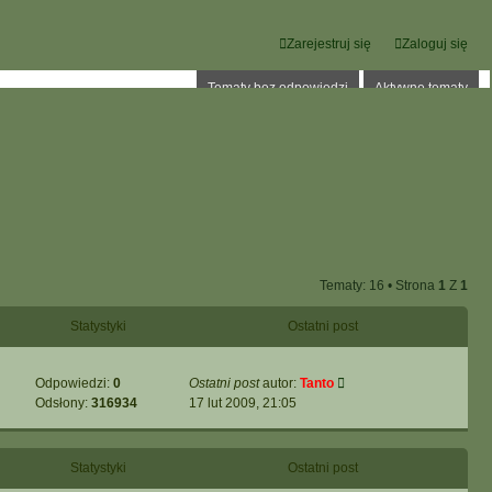
Zarejestruj się
Zaloguj się
Tematy bez odpowiedzi
Aktywne tematy
Tematy: 16 • Strona
1
Z
1
Statystyki
Ostatni post
Odpowiedzi:
0
Ostatni post
autor:
Tanto
Odsłony:
316934
17 lut 2009, 21:05
Statystyki
Ostatni post