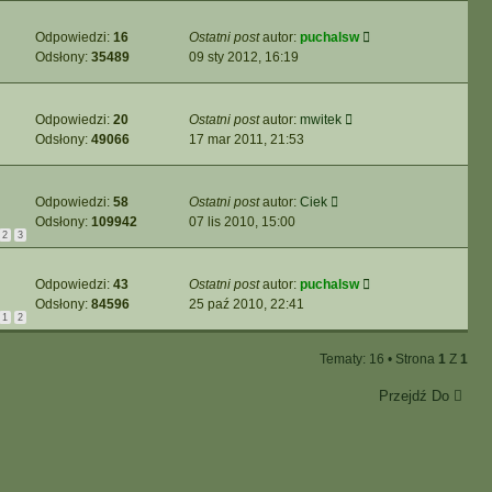
Odpowiedzi:
16
Ostatni post
autor:
puchalsw
Odsłony:
35489
09 sty 2012, 16:19
Odpowiedzi:
20
Ostatni post
autor:
mwitek
Odsłony:
49066
17 mar 2011, 21:53
Odpowiedzi:
58
Ostatni post
autor:
Ciek
Odsłony:
109942
07 lis 2010, 15:00
2
3
Odpowiedzi:
43
Ostatni post
autor:
puchalsw
Odsłony:
84596
25 paź 2010, 22:41
1
2
Tematy: 16 • Strona
1
Z
1
Przejdź Do