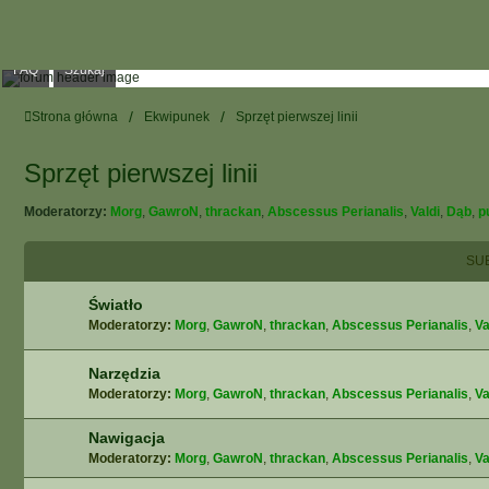
FAQ
Szukaj
Strona główna
Ekwipunek
Sprzęt pierwszej linii
Sprzęt pierwszej linii
Moderatorzy:
Morg
,
GawroN
,
thrackan
,
Abscessus Perianalis
,
Valdi
,
Dąb
,
p
SU
Światło
Moderatorzy:
Morg
,
GawroN
,
thrackan
,
Abscessus Perianalis
,
Va
Narzędzia
Moderatorzy:
Morg
,
GawroN
,
thrackan
,
Abscessus Perianalis
,
Va
Nawigacja
Moderatorzy:
Morg
,
GawroN
,
thrackan
,
Abscessus Perianalis
,
Va