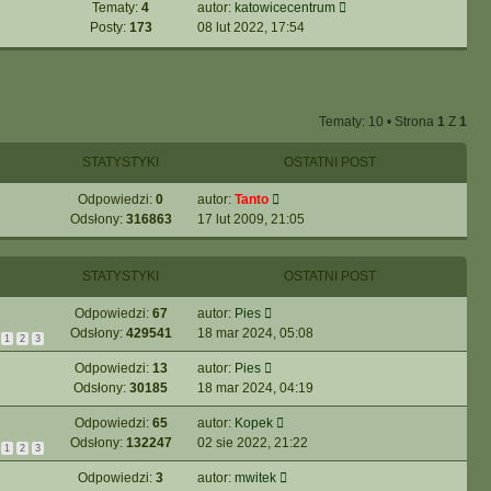
a
w
W
Tematy:
4
autor:
katowicecentrum
t
j
i
y
Posty:
173
08 lut 2022, 17:54
l
n
e
ś
n
o
t
w
a
w
l
i
j
s
n
e
n
z
Tematy: 10 • Strona
1
Z
1
a
t
o
y
j
l
w
p
STATYSTYKI
OSTATNI POST
n
n
s
o
o
a
z
Odpowiedzi:
0
autor:
Tanto
s
w
j
y
Odsłony:
316863
17 lut 2009, 21:05
t
s
n
p
z
o
o
y
w
s
STATYSTYKI
OSTATNI POST
p
s
t
o
z
Odpowiedzi:
67
autor:
Pies
s
y
Odsłony:
429541
18 mar 2024, 05:08
1
2
3
t
p
o
Odpowiedzi:
13
autor:
Pies
s
Odsłony:
30185
18 mar 2024, 04:19
t
Odpowiedzi:
65
autor:
Kopek
Odsłony:
132247
02 sie 2022, 21:22
1
2
3
Odpowiedzi:
3
autor:
mwitek