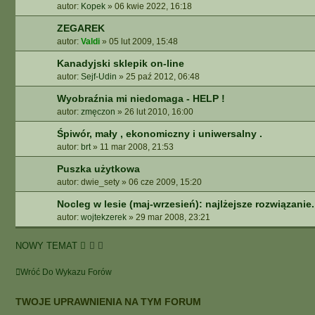
autor:
Kopek
»
06 kwie 2022, 16:18
A
N
ZEGAREK
E
autor:
Valdi
»
05 lut 2009, 15:48
Kanadyjski sklepik on-line
autor:
Sejf-Udin
»
25 paź 2012, 06:48
Wyobraźnia mi niedomaga - HELP !
autor:
zmęczon
»
26 lut 2010, 16:00
Śpiwór, mały , ekonomiczny i uniwersalny .
autor:
brt
»
11 mar 2008, 21:53
Puszka użytkowa
autor:
dwie_sety
»
06 cze 2009, 15:20
Nocleg w lesie (maj-wrzesień): najlżejsze rozwiązanie.
autor:
wojtekzerek
»
29 mar 2008, 23:21
NOWY TEMAT
Wróć Do Wykazu Forów
TWOJE UPRAWNIENIA NA TYM FORUM