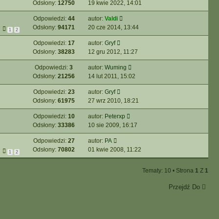
Odsłony:
12750
19 kwie 2022, 14:01
Odpowiedzi:
44
autor:
Valdi
Odsłony:
94171
20 cze 2014, 13:44
1
2
Odpowiedzi:
17
autor:
Gryf
Odsłony:
38283
12 gru 2012, 11:27
Odpowiedzi:
3
autor:
Wuming
Odsłony:
21256
14 lut 2011, 15:02
Odpowiedzi:
23
autor:
Gryf
Odsłony:
61975
27 wrz 2010, 18:21
Odpowiedzi:
10
autor:
Peterxp
Odsłony:
33386
10 sie 2009, 16:17
Odpowiedzi:
27
autor:
PA
Odsłony:
70802
01 kwie 2008, 11:22
1
2
Tematy: 10 • Strona
1
Z
1
Przejdź Do