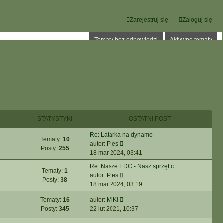
Zarejestruj się
Zaloguj się
Tematy bez odpowiedzi
Aktywne tematy
STATYSTYKI
OSTATNI POST
Re: Latarka na dynamo
Tematy:
10
W
autor:
Pies
Posty:
255
y
18 mar 2024, 03:41
ś
Re: Nasze EDC - Nasz sprzęt c…
w
Tematy:
1
W
autor:
Pies
i
Posty:
38
y
18 mar 2024, 03:19
e
ś
t
W
Tematy:
16
autor:
MlKl
w
l
y
Posty:
345
22 lut 2021, 10:37
i
n
ś
e