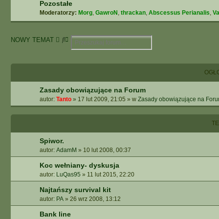
Pozostałe
Moderatorzy:
Morg
,
GawroN
,
thrackan
,
Abscessus Perianalis
,
Va
S
W
NOWY TEMAT
z
Y
u
S
k
Z
OGŁ
a
U
j
K
Zasady obowiązujące na Forum
I
autor:
Tanto
»
17 lut 2009, 21:05
» w
Zasady obowiązujące na For
W
A
N
T
I
E
Spiwor.
Z
autor:
AdamM
»
10 lut 2008, 00:37
A
A
Koc wełniany- dyskusja
W
autor:
LuQas95
»
11 lut 2015, 22:20
A
N
Najtańszy survival kit
S
autor:
PA
»
26 wrz 2008, 13:12
O
Bank line
W