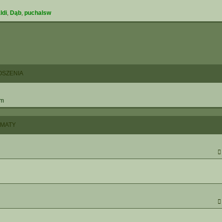
ldi
,
Dąb
,
puchalsw
OSZENIA
um
EMATY