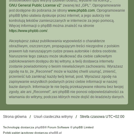
środowiskiem typu witryny (bulletin board), wydane na licencji „
GNU General Public License v2
” zwanej też „GPL”. Oprogramowanie
jest dostępne do pobrania ze strony
www.phpbb.com
. Oprogramowanie
phpBB tylko ułatwia dyskusje przez internet, a jego autorzy nie
kontrolują tekstów zamieszczanych w internecie za jego pomocą.
Więcej informacji o phpBB można znaleźć na stronie
https://www.phpbb.com/
.
Akceptujesz zakaz publikowania wypowiedzi o charakterze
obraźliwym, oszczerczym, propagującym treści niezgodne z polskim
prawem lub naruszającym cudze prawa autorskie i dobra osobiste.
Naruszenie tego zakazu może skutkować dla ciebie całkowitym
zablokowaniem dostępu do tej witryny, a twój dostawca internetu
zostanie powiadomiony o twoim niewłaściwym zachowaniu. Wyrażasz
zgodę na to, że „Reconnet” może w każdej chwili usunąć, zmienić,
przenieść lub zamknąć każdy twój temat, post. Wyrażasz zgodę na
zapisywanie wszystkich podanych przez ciebie informacji w naszej
bazie danych. Informacje te nie będą przekazywane nikomu bez twojej
zgody, ale ani „Reconnet”, ani phpBB nie ponosi odpowiedzialności za
włamania do witryny, podczas których może dojść do kradzieży danych.
Strona główna
Usuń ciasteczka witryny
Strefa czasowa
UTC+02:00
Technologię dostarcza
phpBB
® Forum Software © phpBB Limited
Polski pakiet językowy dostarcza
phpBB.pl