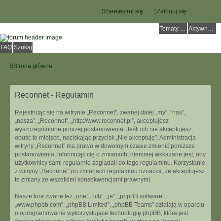
Zarejestruj się
Zaloguj się
Tematy bez odpowiedzi
Aktywne tematy
FAQ
Szukaj
Strona główna
Reconnet - Regulamin
Rejestrując się na witrynie „Reconnet”, zwanej dalej „my”, ”nas”,
„nasza”, „Reconnet”, „http://www.reconnet.pl”, akceptujesz
wyszczególnione poniżej postanowienia. Jeśli ich nie akceptujesz,
opuść to miejsce, naciskając przycisk „Nie akceptuję”. Administracja
witryny „Reconnet” ma prawo w dowolnym czasie zmienić poniższe
postanowienia, informując cię o zmianach, niemniej wskazane jest, aby
użytkownicy sami regularnie zaglądali do tego regulaminu. Korzystanie
z witryny „Reconnet” po zmianach regulaminu oznacza, że akceptujesz
te zmiany ze wszelkimi konsekwencjami prawnymi.
Nasze fora zwane też „one”, „ich”, „je”, „phpBB software”,
„www.phpbb.com”, „phpBB Limited”, „phpBB Teams” działają w oparciu
o oprogramowanie wykorzystujące technologię phpBB, która jest