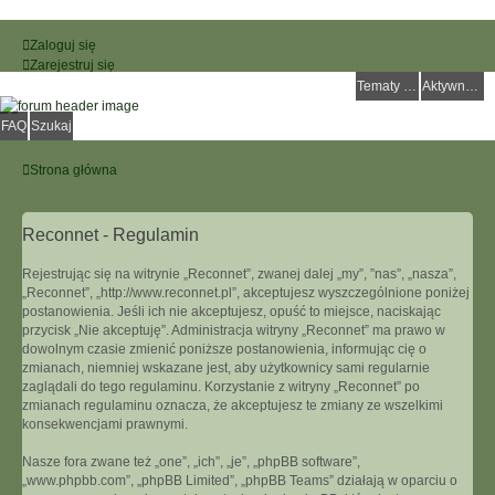
Zaloguj się
Zarejestruj się
Tematy bez odpowiedzi
Aktywne tematy
FAQ
Szukaj
Strona główna
Reconnet - Regulamin
Rejestrując się na witrynie „Reconnet”, zwanej dalej „my”, ”nas”, „nasza”,
„Reconnet”, „http://www.reconnet.pl”, akceptujesz wyszczególnione poniżej
postanowienia. Jeśli ich nie akceptujesz, opuść to miejsce, naciskając
przycisk „Nie akceptuję”. Administracja witryny „Reconnet” ma prawo w
dowolnym czasie zmienić poniższe postanowienia, informując cię o
zmianach, niemniej wskazane jest, aby użytkownicy sami regularnie
zaglądali do tego regulaminu. Korzystanie z witryny „Reconnet” po
zmianach regulaminu oznacza, że akceptujesz te zmiany ze wszelkimi
konsekwencjami prawnymi.
Nasze fora zwane też „one”, „ich”, „je”, „phpBB software”,
„www.phpbb.com”, „phpBB Limited”, „phpBB Teams” działają w oparciu o