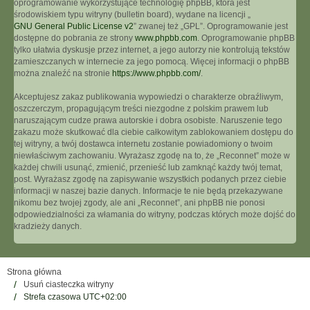
oprogramowanie wykorzystujące technologię phpBB, która jest
środowiskiem typu witryny (bulletin board), wydane na licencji „
GNU General Public License v2
” zwanej też „GPL”. Oprogramowanie jest
dostępne do pobrania ze strony
www.phpbb.com
. Oprogramowanie phpBB
tylko ułatwia dyskusje przez internet, a jego autorzy nie kontrolują tekstów
zamieszczanych w internecie za jego pomocą. Więcej informacji o phpBB
można znaleźć na stronie
https://www.phpbb.com/
.
Akceptujesz zakaz publikowania wypowiedzi o charakterze obraźliwym,
oszczerczym, propagującym treści niezgodne z polskim prawem lub
naruszającym cudze prawa autorskie i dobra osobiste. Naruszenie tego
zakazu może skutkować dla ciebie całkowitym zablokowaniem dostępu do
tej witryny, a twój dostawca internetu zostanie powiadomiony o twoim
niewłaściwym zachowaniu. Wyrażasz zgodę na to, że „Reconnet” może w
każdej chwili usunąć, zmienić, przenieść lub zamknąć każdy twój temat,
post. Wyrażasz zgodę na zapisywanie wszystkich podanych przez ciebie
informacji w naszej bazie danych. Informacje te nie będą przekazywane
nikomu bez twojej zgody, ale ani „Reconnet”, ani phpBB nie ponosi
odpowiedzialności za włamania do witryny, podczas których może dojść do
kradzieży danych.
Strona główna
Usuń ciasteczka witryny
Strefa czasowa
UTC+02:00