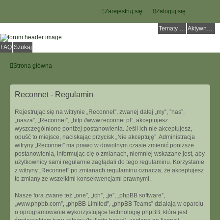
Zarejestruj się
Zaloguj się
Tematy bez odpowiedzi
Aktywne tematy
FAQ
Szukaj
Strona główna
Reconnet - Regulamin
Rejestrując się na witrynie „Reconnet”, zwanej dalej „my”, ”nas”,
„nasza”, „Reconnet”, „http://www.reconnet.pl”, akceptujesz
wyszczególnione poniżej postanowienia. Jeśli ich nie akceptujesz,
opuść to miejsce, naciskając przycisk „Nie akceptuję”. Administracja
witryny „Reconnet” ma prawo w dowolnym czasie zmienić poniższe
postanowienia, informując cię o zmianach, niemniej wskazane jest, aby
użytkownicy sami regularnie zaglądali do tego regulaminu. Korzystanie
z witryny „Reconnet” po zmianach regulaminu oznacza, że akceptujesz
te zmiany ze wszelkimi konsekwencjami prawnymi.
Nasze fora zwane też „one”, „ich”, „je”, „phpBB software”,
„www.phpbb.com”, „phpBB Limited”, „phpBB Teams” działają w oparciu
o oprogramowanie wykorzystujące technologię phpBB, która jest