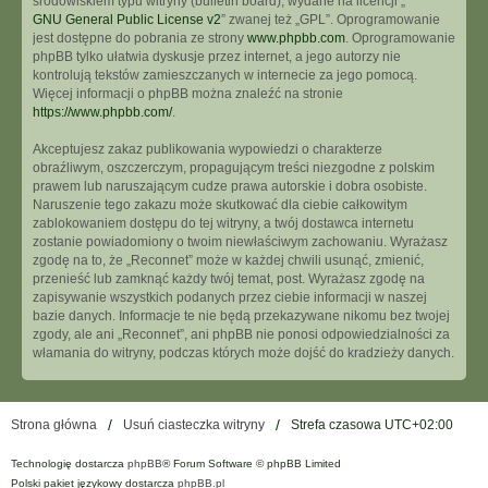
środowiskiem typu witryny (bulletin board), wydane na licencji „
GNU General Public License v2
” zwanej też „GPL”. Oprogramowanie
jest dostępne do pobrania ze strony
www.phpbb.com
. Oprogramowanie
phpBB tylko ułatwia dyskusje przez internet, a jego autorzy nie
kontrolują tekstów zamieszczanych w internecie za jego pomocą.
Więcej informacji o phpBB można znaleźć na stronie
https://www.phpbb.com/
.
Akceptujesz zakaz publikowania wypowiedzi o charakterze
obraźliwym, oszczerczym, propagującym treści niezgodne z polskim
prawem lub naruszającym cudze prawa autorskie i dobra osobiste.
Naruszenie tego zakazu może skutkować dla ciebie całkowitym
zablokowaniem dostępu do tej witryny, a twój dostawca internetu
zostanie powiadomiony o twoim niewłaściwym zachowaniu. Wyrażasz
zgodę na to, że „Reconnet” może w każdej chwili usunąć, zmienić,
przenieść lub zamknąć każdy twój temat, post. Wyrażasz zgodę na
zapisywanie wszystkich podanych przez ciebie informacji w naszej
bazie danych. Informacje te nie będą przekazywane nikomu bez twojej
zgody, ale ani „Reconnet”, ani phpBB nie ponosi odpowiedzialności za
włamania do witryny, podczas których może dojść do kradzieży danych.
Strona główna
Usuń ciasteczka witryny
Strefa czasowa
UTC+02:00
Technologię dostarcza
phpBB
® Forum Software © phpBB Limited
Polski pakiet językowy dostarcza
phpBB.pl