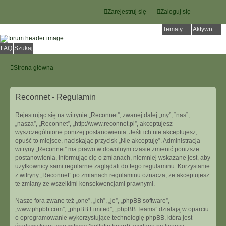
Zarejestruj się
Zaloguj się
Tematy bez odpowiedzi
Aktywne tematy
FAQ
Szukaj
Strona główna
Reconnet - Regulamin
Rejestrując się na witrynie „Reconnet”, zwanej dalej „my”, ”nas”,
„nasza”, „Reconnet”, „http://www.reconnet.pl”, akceptujesz
wyszczególnione poniżej postanowienia. Jeśli ich nie akceptujesz,
opuść to miejsce, naciskając przycisk „Nie akceptuję”. Administracja
witryny „Reconnet” ma prawo w dowolnym czasie zmienić poniższe
postanowienia, informując cię o zmianach, niemniej wskazane jest, aby
użytkownicy sami regularnie zaglądali do tego regulaminu. Korzystanie
z witryny „Reconnet” po zmianach regulaminu oznacza, że akceptujesz
te zmiany ze wszelkimi konsekwencjami prawnymi.
Nasze fora zwane też „one”, „ich”, „je”, „phpBB software”,
„www.phpbb.com”, „phpBB Limited”, „phpBB Teams” działają w oparciu
o oprogramowanie wykorzystujące technologię phpBB, która jest