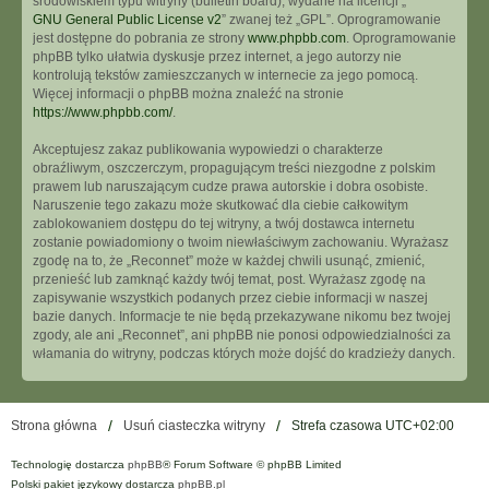
środowiskiem typu witryny (bulletin board), wydane na licencji „
GNU General Public License v2
” zwanej też „GPL”. Oprogramowanie
jest dostępne do pobrania ze strony
www.phpbb.com
. Oprogramowanie
phpBB tylko ułatwia dyskusje przez internet, a jego autorzy nie
kontrolują tekstów zamieszczanych w internecie za jego pomocą.
Więcej informacji o phpBB można znaleźć na stronie
https://www.phpbb.com/
.
Akceptujesz zakaz publikowania wypowiedzi o charakterze
obraźliwym, oszczerczym, propagującym treści niezgodne z polskim
prawem lub naruszającym cudze prawa autorskie i dobra osobiste.
Naruszenie tego zakazu może skutkować dla ciebie całkowitym
zablokowaniem dostępu do tej witryny, a twój dostawca internetu
zostanie powiadomiony o twoim niewłaściwym zachowaniu. Wyrażasz
zgodę na to, że „Reconnet” może w każdej chwili usunąć, zmienić,
przenieść lub zamknąć każdy twój temat, post. Wyrażasz zgodę na
zapisywanie wszystkich podanych przez ciebie informacji w naszej
bazie danych. Informacje te nie będą przekazywane nikomu bez twojej
zgody, ale ani „Reconnet”, ani phpBB nie ponosi odpowiedzialności za
włamania do witryny, podczas których może dojść do kradzieży danych.
Strona główna
Usuń ciasteczka witryny
Strefa czasowa
UTC+02:00
Technologię dostarcza
phpBB
® Forum Software © phpBB Limited
Polski pakiet językowy dostarcza
phpBB.pl