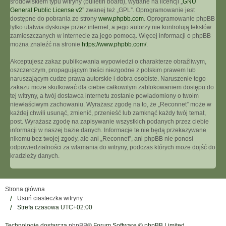
środowiskiem typu witryny (bulletin board), wydane na licencji „
GNU
General Public License v2
” zwanej też „GPL”. Oprogramowanie jest
dostępne do pobrania ze strony
www.phpbb.com
. Oprogramowanie phpBB
tylko ułatwia dyskusje przez internet, a jego autorzy nie kontrolują tekstów
zamieszczanych w internecie za jego pomocą. Więcej informacji o phpBB
można znaleźć na stronie
https://www.phpbb.com/
.
Akceptujesz zakaz publikowania wypowiedzi o charakterze obraźliwym,
oszczerczym, propagującym treści niezgodne z polskim prawem lub
naruszającym cudze prawa autorskie i dobra osobiste. Naruszenie tego
zakazu może skutkować dla ciebie całkowitym zablokowaniem dostępu do
tej witryny, a twój dostawca internetu zostanie powiadomiony o twoim
niewłaściwym zachowaniu. Wyrażasz zgodę na to, że „Reconnet” może w
każdej chwili usunąć, zmienić, przenieść lub zamknąć każdy twój temat,
post. Wyrażasz zgodę na zapisywanie wszystkich podanych przez ciebie
informacji w naszej bazie danych. Informacje te nie będą przekazywane
nikomu bez twojej zgody, ale ani „Reconnet”, ani phpBB nie ponosi
odpowiedzialności za włamania do witryny, podczas których może dojść do
kradzieży danych.
Strona główna
Usuń ciasteczka witryny
Strefa czasowa
UTC+02:00
Technologię dostarcza
phpBB
® Forum Software © phpBB Limited