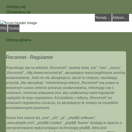
Zaloguj się
Zarejestruj się
Tematy bez odpowiedzi
Aktywne tematy
FAQ
Szukaj
Strona główna
Reconnet - Regulamin
Rejestrując się na witrynie „Reconnet”, zwanej dalej „my”, ”nas”, „nasza”,
„Reconnet”, „http://www.reconnet.pl”, akceptujesz wyszczególnione poniżej
postanowienia. Jeśli ich nie akceptujesz, opuść to miejsce, naciskając
przycisk „Nie akceptuję”. Administracja witryny „Reconnet” ma prawo w
dowolnym czasie zmienić poniższe postanowienia, informując cię o
zmianach, niemniej wskazane jest, aby użytkownicy sami regularnie
zaglądali do tego regulaminu. Korzystanie z witryny „Reconnet” po
zmianach regulaminu oznacza, że akceptujesz te zmiany ze wszelkimi
konsekwencjami prawnymi.
Nasze fora zwane też „one”, „ich”, „je”, „phpBB software”,
„www.phpbb.com”, „phpBB Limited”, „phpBB Teams” działają w oparciu o
oprogramowanie wykorzystujące technologię phpBB, która jest