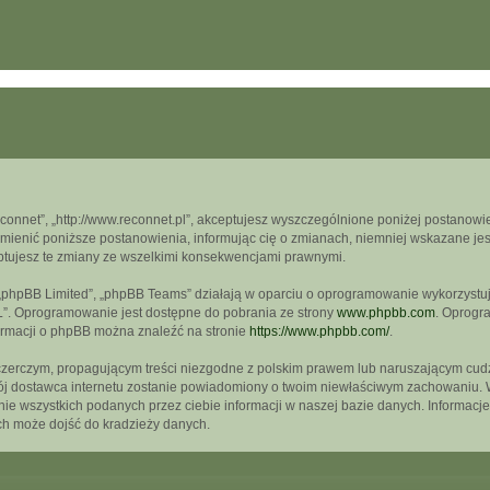
econnet”, „http://www.reconnet.pl”, akceptujesz wyszczególnione poniżej postanowien
mienić poniższe postanowienia, informując cię o zmianach, niemniej wskazane jest
ptujesz te zmiany ze wszelkimi konsekwencjami prawnymi.
, „phpBB Limited”, „phpBB Teams” działają w oparciu o oprogramowanie wykorzystują
L”. Oprogramowanie jest dostępne do pobrania ze strony
www.phpbb.com
. Oprogra
formacji o phpBB można znaleźć na stronie
https://www.phpbb.com/
.
czerczym, propagującym treści niezgodne z polskim prawem lub naruszającym cudz
wój dostawca internetu zostanie powiadomiony o twoim niewłaściwym zachowaniu. 
e wszystkich podanych przez ciebie informacji w naszej bazie danych. Informacje
ch może dojść do kradzieży danych.