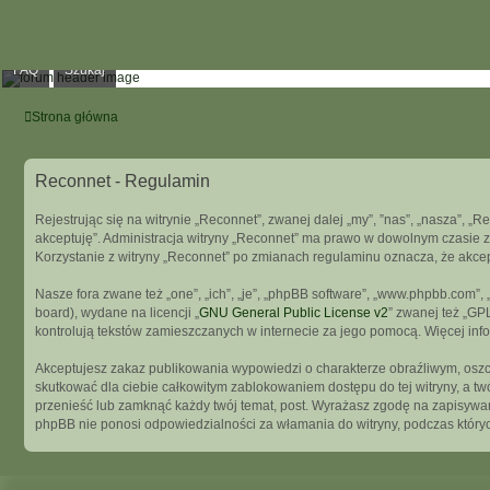
FAQ
Szukaj
Strona główna
Reconnet - Regulamin
Rejestrując się na witrynie „Reconnet”, zwanej dalej „my”, ”nas”, „nasza”, „R
akceptuję”. Administracja witryny „Reconnet” ma prawo w dowolnym czasie z
Korzystanie z witryny „Reconnet” po zmianach regulaminu oznacza, że akce
Nasze fora zwane też „one”, „ich”, „je”, „phpBB software”, „www.phpbb.com”
board), wydane na licencji „
GNU General Public License v2
” zwanej też „GP
kontrolują tekstów zamieszczanych w internecie za jego pomocą. Więcej in
Akceptujesz zakaz publikowania wypowiedzi o charakterze obraźliwym, osz
skutkować dla ciebie całkowitym zablokowaniem dostępu do tej witryny, a t
przenieść lub zamknąć każdy twój temat, post. Wyrażasz zgodę na zapisywani
phpBB nie ponosi odpowiedzialności za włamania do witryny, podczas który