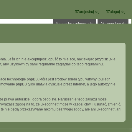
Zarejestruj się
Zaloguj się
Tematy bez odpowiedzi
Aktywne tematy
ia. Jeśli ich nie akceptujesz, opuść to miejsce, naciskając przycisk „Nie
, aby użytkownicy sami regularnie zaglądali do tego regulaminu.
ce technologię phpBB, która jest środowiskiem typu witryny (bulletin
mowanie phpBB tylko ułatwia dyskusje przez internet, a jego autorzy nie
e prawa autorskie i dobra osobiste. Naruszenie tego zakazu może
Wyrażasz zgodę na to, że „Reconnet” może w każdej chwili usunąć, zmienić,
 te nie będą przekazywane nikomu bez twojej zgody, ale ani „Reconnet”, ani