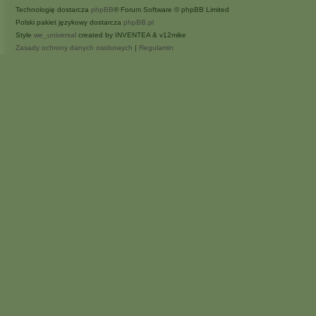
Technologię dostarcza
phpBB
® Forum Software © phpBB Limited
Polski pakiet językowy dostarcza
phpBB.pl
Style
we_universal
created by INVENTEA & v12mike
Zasady ochrony danych osobowych
|
Regulamin