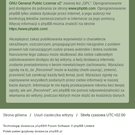
GNU General Public License v2
” zwanej też „GPL”. Oprogramowanie
jest dostępne do pobrania ze strony
www.phpbb.com
. Oprogramowanie
phpBB tylko ułatwia dyskusje przez internet, a jego autorzy nie
kontrolują tekstów zamieszczanych w internecie za jego pomocą.
Więcej informacji o phpBB można znaleźć na stronie
https://www.phpbb.com/
.
Akceptujesz zakaz publikowania wypowiedzi o charakterze
obraźliwym, oszczerczym, propagującym treści niezgodne z polskim
prawem lub naruszającym cudze prawa autorskie i dobra osobiste.
Naruszenie tego zakazu może skutkować dla ciebie całkowitym
zablokowaniem dostępu do tej witryny, a twój dostawca internetu
zostanie powiadomiony o twoim niewłaściwym zachowaniu. Wyrażasz
zgodę na to, że „Reconnet” może w każdej chwili usunąć, zmienić,
przenieść lub zamknąć każdy twój temat, post. Wyrażasz zgodę na
zapisywanie wszystkich podanych przez ciebie informacji w naszej
bazie danych. Informacje te nie będą przekazywane nikomu bez twojej
zgody, ale ani „Reconnet”, ani phpBB nie ponosi odpowiedzialności za
włamania do witryny, podczas których może dojść do kradzieży danych.
Strona główna
Usuń ciasteczka witryny
Strefa czasowa
UTC+02:00
Technologię dostarcza
phpBB
® Forum Software © phpBB Limited
Polski pakiet językowy dostarcza
phpBB.pl