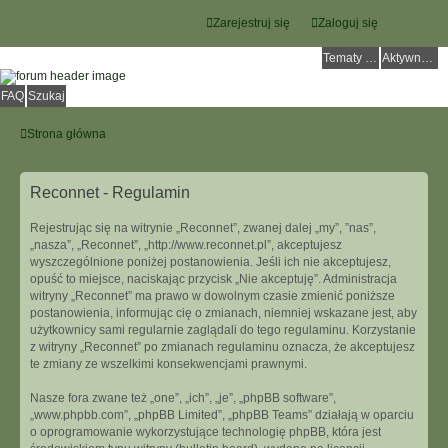
Zarejestruj się
Zaloguj się
Tematy bez odpowiedzi
Aktywne tematy
FAQ
Szukaj
Strona główna
Reconnet - Regulamin
Rejestrując się na witrynie „Reconnet”, zwanej dalej „my”, ”nas”,
„nasza”, „Reconnet”, „http://www.reconnet.pl”, akceptujesz
wyszczególnione poniżej postanowienia. Jeśli ich nie akceptujesz,
opuść to miejsce, naciskając przycisk „Nie akceptuję”. Administracja
witryny „Reconnet” ma prawo w dowolnym czasie zmienić poniższe
postanowienia, informując cię o zmianach, niemniej wskazane jest, aby
użytkownicy sami regularnie zaglądali do tego regulaminu. Korzystanie
z witryny „Reconnet” po zmianach regulaminu oznacza, że akceptujesz
te zmiany ze wszelkimi konsekwencjami prawnymi.
Nasze fora zwane też „one”, „ich”, „je”, „phpBB software”,
„www.phpbb.com”, „phpBB Limited”, „phpBB Teams” działają w oparciu
o oprogramowanie wykorzystujące technologię phpBB, która jest