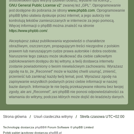
środowiskiem typu witryny (bulletin board), wydane na licencji „
GNU General Public License v2
” zwanej też „GPL”. Oprogramowanie
jest dostępne do pobrania ze strony
www.phpbb.com
. Oprogramowanie
phpBB tylko ułatwia dyskusje przez internet, a jego autorzy nie
kontrolują tekstów zamieszczanych w internecie za jego pomocą.
Więcej informacji o phpBB można znaleźć na stronie
https://www.phpbb.com/
.
Akceptujesz zakaz publikowania wypowiedzi o charakterze
obraźliwym, oszczerczym, propagującym treści niezgodne z polskim
prawem lub naruszającym cudze prawa autorskie i dobra osobiste.
Naruszenie tego zakazu może skutkować dla ciebie całkowitym
zablokowaniem dostępu do tej witryny, a twój dostawca internetu
zostanie powiadomiony o twoim niewłaściwym zachowaniu. Wyrażasz
zgodę na to, że „Reconnet” może w każdej chwili usunąć, zmienić,
przenieść lub zamknąć każdy twój temat, post. Wyrażasz zgodę na
zapisywanie wszystkich podanych przez ciebie informacji w naszej
bazie danych. Informacje te nie będą przekazywane nikomu bez twojej
zgody, ale ani „Reconnet”, ani phpBB nie ponosi odpowiedzialności za
włamania do witryny, podczas których może dojść do kradzieży danych.
Strona główna
Usuń ciasteczka witryny
Strefa czasowa
UTC+02:00
Technologię dostarcza
phpBB
® Forum Software © phpBB Limited
Polski pakiet językowy dostarcza
phpBB.pl