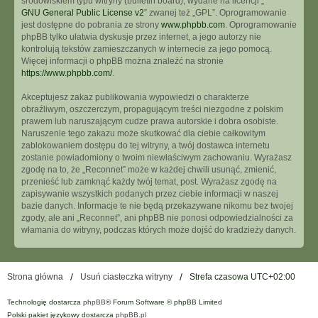
środowiskiem typu witryny (bulletin board), wydane na licencji „
GNU General Public License v2
” zwanej też „GPL”. Oprogramowanie
jest dostępne do pobrania ze strony
www.phpbb.com
. Oprogramowanie
phpBB tylko ułatwia dyskusje przez internet, a jego autorzy nie
kontrolują tekstów zamieszczanych w internecie za jego pomocą.
Więcej informacji o phpBB można znaleźć na stronie
https://www.phpbb.com/
.
Akceptujesz zakaz publikowania wypowiedzi o charakterze
obraźliwym, oszczerczym, propagującym treści niezgodne z polskim
prawem lub naruszającym cudze prawa autorskie i dobra osobiste.
Naruszenie tego zakazu może skutkować dla ciebie całkowitym
zablokowaniem dostępu do tej witryny, a twój dostawca internetu
zostanie powiadomiony o twoim niewłaściwym zachowaniu. Wyrażasz
zgodę na to, że „Reconnet” może w każdej chwili usunąć, zmienić,
przenieść lub zamknąć każdy twój temat, post. Wyrażasz zgodę na
zapisywanie wszystkich podanych przez ciebie informacji w naszej
bazie danych. Informacje te nie będą przekazywane nikomu bez twojej
zgody, ale ani „Reconnet”, ani phpBB nie ponosi odpowiedzialności za
włamania do witryny, podczas których może dojść do kradzieży danych.
Strona główna
Usuń ciasteczka witryny
Strefa czasowa
UTC+02:00
Technologię dostarcza
phpBB
® Forum Software © phpBB Limited
Polski pakiet językowy dostarcza
phpBB.pl