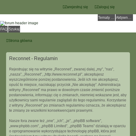
Zarejestruj się
Zaloguj się
Tematy bez odpowiedzi
Aktywne tematy
FAQ
Szukaj
Strona główna
Reconnet - Regulamin
Rejestrując się na witrynie „Reconnet”, zwanej dalej „my”, ”nas”,
„nasza”, „Reconnet”, „http://www.reconnet.pl”, akceptujesz
wyszczególnione poniżej postanowienia. Jeśli ich nie akceptujesz,
opuść to miejsce, naciskając przycisk „Nie akceptuję”. Administracja
witryny „Reconnet” ma prawo w dowolnym czasie zmienić poniższe
postanowienia, informując cię o zmianach, niemniej wskazane jest, aby
użytkownicy sami regularnie zaglądali do tego regulaminu. Korzystanie
z witryny „Reconnet” po zmianach regulaminu oznacza, że akceptujesz
te zmiany ze wszelkimi konsekwencjami prawnymi.
Nasze fora zwane też „one”, „ich”, „je”, „phpBB software”,
„www.phpbb.com”, „phpBB Limited”, „phpBB Teams” działają w oparciu
o oprogramowanie wykorzystujące technologię phpBB, która jest