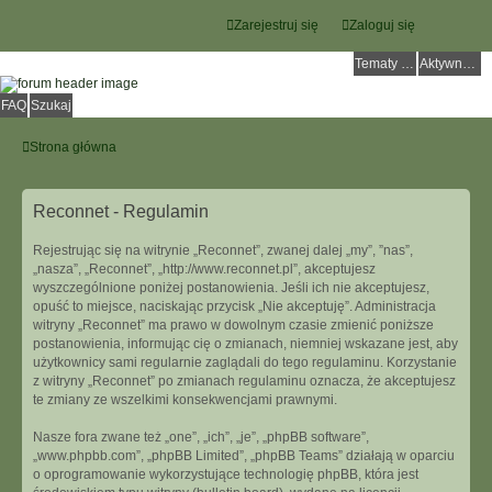
Zarejestruj się
Zaloguj się
Tematy bez odpowiedzi
Aktywne tematy
FAQ
Szukaj
Strona główna
Reconnet - Regulamin
Rejestrując się na witrynie „Reconnet”, zwanej dalej „my”, ”nas”,
„nasza”, „Reconnet”, „http://www.reconnet.pl”, akceptujesz
wyszczególnione poniżej postanowienia. Jeśli ich nie akceptujesz,
opuść to miejsce, naciskając przycisk „Nie akceptuję”. Administracja
witryny „Reconnet” ma prawo w dowolnym czasie zmienić poniższe
postanowienia, informując cię o zmianach, niemniej wskazane jest, aby
użytkownicy sami regularnie zaglądali do tego regulaminu. Korzystanie
z witryny „Reconnet” po zmianach regulaminu oznacza, że akceptujesz
te zmiany ze wszelkimi konsekwencjami prawnymi.
Nasze fora zwane też „one”, „ich”, „je”, „phpBB software”,
„www.phpbb.com”, „phpBB Limited”, „phpBB Teams” działają w oparciu
o oprogramowanie wykorzystujące technologię phpBB, która jest