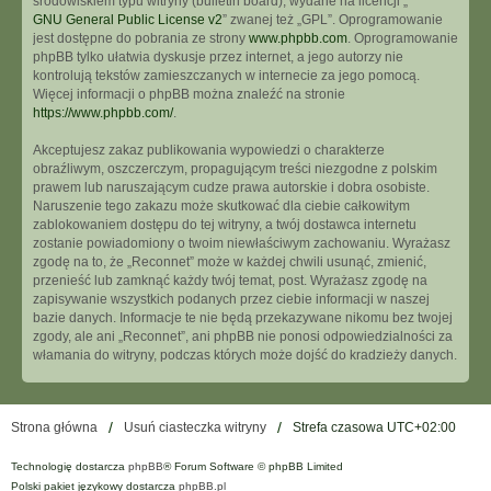
środowiskiem typu witryny (bulletin board), wydane na licencji „
GNU General Public License v2
” zwanej też „GPL”. Oprogramowanie
jest dostępne do pobrania ze strony
www.phpbb.com
. Oprogramowanie
phpBB tylko ułatwia dyskusje przez internet, a jego autorzy nie
kontrolują tekstów zamieszczanych w internecie za jego pomocą.
Więcej informacji o phpBB można znaleźć na stronie
https://www.phpbb.com/
.
Akceptujesz zakaz publikowania wypowiedzi o charakterze
obraźliwym, oszczerczym, propagującym treści niezgodne z polskim
prawem lub naruszającym cudze prawa autorskie i dobra osobiste.
Naruszenie tego zakazu może skutkować dla ciebie całkowitym
zablokowaniem dostępu do tej witryny, a twój dostawca internetu
zostanie powiadomiony o twoim niewłaściwym zachowaniu. Wyrażasz
zgodę na to, że „Reconnet” może w każdej chwili usunąć, zmienić,
przenieść lub zamknąć każdy twój temat, post. Wyrażasz zgodę na
zapisywanie wszystkich podanych przez ciebie informacji w naszej
bazie danych. Informacje te nie będą przekazywane nikomu bez twojej
zgody, ale ani „Reconnet”, ani phpBB nie ponosi odpowiedzialności za
włamania do witryny, podczas których może dojść do kradzieży danych.
Strona główna
Usuń ciasteczka witryny
Strefa czasowa
UTC+02:00
Technologię dostarcza
phpBB
® Forum Software © phpBB Limited
Polski pakiet językowy dostarcza
phpBB.pl