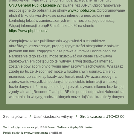
środowiskiem typu witryny (bulletin board), wydane na licencji „
GNU General Public License v2
” zwanej też „GPL”. Oprogramowanie
jest dostępne do pobrania ze strony
www.phpbb.com
. Oprogramowanie
phpBB tylko ułatwia dyskusje przez internet, a jego autorzy nie
kontrolują tekstów zamieszczanych w internecie za jego pomocą.
Więcej informacji o phpBB można znaleźć na stronie
https://www.phpbb.com/
.
Akceptujesz zakaz publikowania wypowiedzi o charakterze
obraźliwym, oszczerczym, propagującym treści niezgodne z polskim
prawem lub naruszającym cudze prawa autorskie i dobra osobiste.
Naruszenie tego zakazu może skutkować dla ciebie całkowitym
zablokowaniem dostępu do tej witryny, a twój dostawca internetu
zostanie powiadomiony o twoim niewłaściwym zachowaniu. Wyrażasz
zgodę na to, że „Reconnet” może w każdej chwili usunąć, zmienić,
przenieść lub zamknąć każdy twój temat, post. Wyrażasz zgodę na
zapisywanie wszystkich podanych przez ciebie informacji w naszej
bazie danych. Informacje te nie będą przekazywane nikomu bez twojej
zgody, ale ani „Reconnet”, ani phpBB nie ponosi odpowiedzialności za
włamania do witryny, podczas których może dojść do kradzieży danych.
Strona główna
Usuń ciasteczka witryny
Strefa czasowa
UTC+02:00
Technologię dostarcza
phpBB
® Forum Software © phpBB Limited
Polski pakiet językowy dostarcza
phpBB.pl