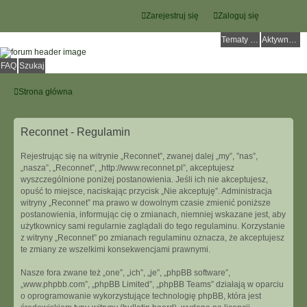
Zarejestruj się
Zaloguj się
Tematy bez odpowiedzi
Aktywne tematy
FAQ
Szukaj
Strona główna
Reconnet - Regulamin
Rejestrując się na witrynie „Reconnet”, zwanej dalej „my”, ”nas”,
„nasza”, „Reconnet”, „http://www.reconnet.pl”, akceptujesz
wyszczególnione poniżej postanowienia. Jeśli ich nie akceptujesz,
opuść to miejsce, naciskając przycisk „Nie akceptuję”. Administracja
witryny „Reconnet” ma prawo w dowolnym czasie zmienić poniższe
postanowienia, informując cię o zmianach, niemniej wskazane jest, aby
użytkownicy sami regularnie zaglądali do tego regulaminu. Korzystanie
z witryny „Reconnet” po zmianach regulaminu oznacza, że akceptujesz
te zmiany ze wszelkimi konsekwencjami prawnymi.
Nasze fora zwane też „one”, „ich”, „je”, „phpBB software”,
„www.phpbb.com”, „phpBB Limited”, „phpBB Teams” działają w oparciu
o oprogramowanie wykorzystujące technologię phpBB, która jest