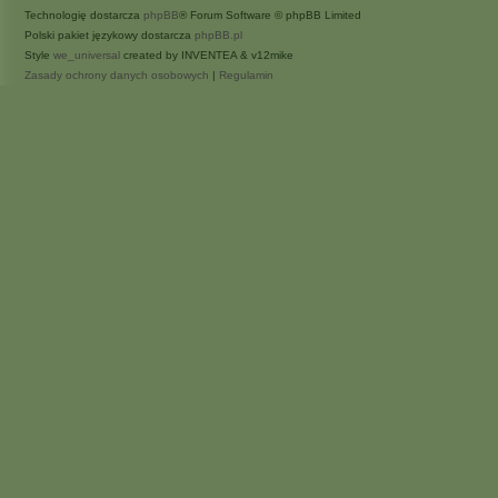
Technologię dostarcza
phpBB
® Forum Software © phpBB Limited
Polski pakiet językowy dostarcza
phpBB.pl
Style
we_universal
created by INVENTEA & v12mike
Zasady ochrony danych osobowych
|
Regulamin