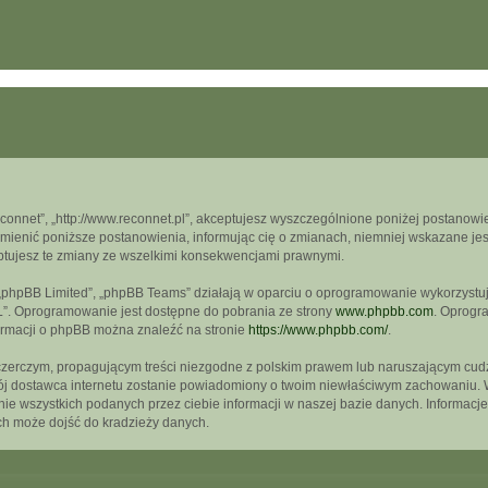
econnet”, „http://www.reconnet.pl”, akceptujesz wyszczególnione poniżej postanowien
mienić poniższe postanowienia, informując cię o zmianach, niemniej wskazane jest
ptujesz te zmiany ze wszelkimi konsekwencjami prawnymi.
, „phpBB Limited”, „phpBB Teams” działają w oparciu o oprogramowanie wykorzystują
L”. Oprogramowanie jest dostępne do pobrania ze strony
www.phpbb.com
. Oprogra
formacji o phpBB można znaleźć na stronie
https://www.phpbb.com/
.
czerczym, propagującym treści niezgodne z polskim prawem lub naruszającym cudz
wój dostawca internetu zostanie powiadomiony o twoim niewłaściwym zachowaniu. 
e wszystkich podanych przez ciebie informacji w naszej bazie danych. Informacje
ch może dojść do kradzieży danych.