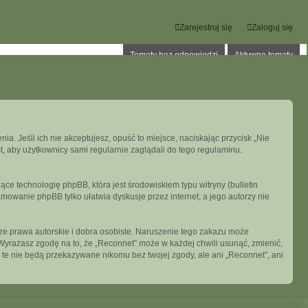
Zarejestruj się
Zaloguj się
Tematy bez odpowiedzi
Aktywne tematy
ia. Jeśli ich nie akceptujesz, opuść to miejsce, naciskając przycisk „Nie
, aby użytkownicy sami regularnie zaglądali do tego regulaminu.
ce technologię phpBB, która jest środowiskiem typu witryny (bulletin
mowanie phpBB tylko ułatwia dyskusje przez internet, a jego autorzy nie
e prawa autorskie i dobra osobiste. Naruszenie tego zakazu może
Wyrażasz zgodę na to, że „Reconnet” może w każdej chwili usunąć, zmienić,
 te nie będą przekazywane nikomu bez twojej zgody, ale ani „Reconnet”, ani