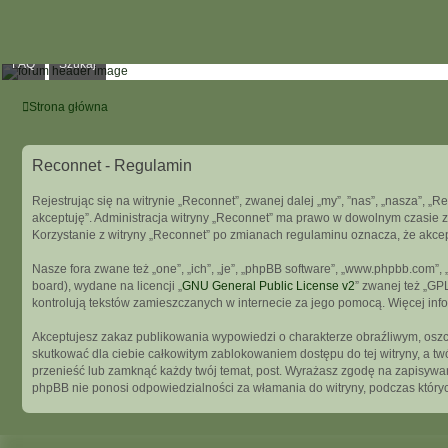
FAQ
Szukaj
Strona główna
Reconnet - Regulamin
Rejestrując się na witrynie „Reconnet”, zwanej dalej „my”, ”nas”, „nasza”, „R
akceptuję”. Administracja witryny „Reconnet” ma prawo w dowolnym czasie z
Korzystanie z witryny „Reconnet” po zmianach regulaminu oznacza, że akce
Nasze fora zwane też „one”, „ich”, „je”, „phpBB software”, „www.phpbb.com”
board), wydane na licencji „
GNU General Public License v2
” zwanej też „GP
kontrolują tekstów zamieszczanych w internecie za jego pomocą. Więcej in
Akceptujesz zakaz publikowania wypowiedzi o charakterze obraźliwym, osz
skutkować dla ciebie całkowitym zablokowaniem dostępu do tej witryny, a t
przenieść lub zamknąć każdy twój temat, post. Wyrażasz zgodę na zapisywani
phpBB nie ponosi odpowiedzialności za włamania do witryny, podczas który