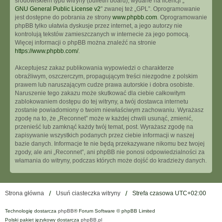
środowiskiem typu witryny (bulletin board), wydane na licencji „
GNU General Public License v2
” zwanej też „GPL”. Oprogramowanie
jest dostępne do pobrania ze strony
www.phpbb.com
. Oprogramowanie
phpBB tylko ułatwia dyskusje przez internet, a jego autorzy nie
kontrolują tekstów zamieszczanych w internecie za jego pomocą.
Więcej informacji o phpBB można znaleźć na stronie
https://www.phpbb.com/
.
Akceptujesz zakaz publikowania wypowiedzi o charakterze
obraźliwym, oszczerczym, propagującym treści niezgodne z polskim
prawem lub naruszającym cudze prawa autorskie i dobra osobiste.
Naruszenie tego zakazu może skutkować dla ciebie całkowitym
zablokowaniem dostępu do tej witryny, a twój dostawca internetu
zostanie powiadomiony o twoim niewłaściwym zachowaniu. Wyrażasz
zgodę na to, że „Reconnet” może w każdej chwili usunąć, zmienić,
przenieść lub zamknąć każdy twój temat, post. Wyrażasz zgodę na
zapisywanie wszystkich podanych przez ciebie informacji w naszej
bazie danych. Informacje te nie będą przekazywane nikomu bez twojej
zgody, ale ani „Reconnet”, ani phpBB nie ponosi odpowiedzialności za
włamania do witryny, podczas których może dojść do kradzieży danych.
Strona główna
Usuń ciasteczka witryny
Strefa czasowa
UTC+02:00
Technologię dostarcza
phpBB
® Forum Software © phpBB Limited
Polski pakiet językowy dostarcza
phpBB.pl