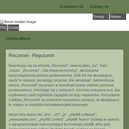
Zarejestruj się
Zaloguj się
Tematy bez odpowiedzi
Aktywne tematy
FAQ
Szukaj
Strona główna
Reconnet - Regulamin
Rejestrując się na witrynie „Reconnet”, zwanej dalej „my”, ”nas”,
„nasza”, „Reconnet”, „http://www.reconnet.pl”, akceptujesz
wyszczególnione poniżej postanowienia. Jeśli ich nie akceptujesz,
opuść to miejsce, naciskając przycisk „Nie akceptuję”. Administracja
witryny „Reconnet” ma prawo w dowolnym czasie zmienić poniższe
postanowienia, informując cię o zmianach, niemniej wskazane jest, aby
użytkownicy sami regularnie zaglądali do tego regulaminu. Korzystanie
z witryny „Reconnet” po zmianach regulaminu oznacza, że akceptujesz
te zmiany ze wszelkimi konsekwencjami prawnymi.
Nasze fora zwane też „one”, „ich”, „je”, „phpBB software”,
„www.phpbb.com”, „phpBB Limited”, „phpBB Teams” działają w oparciu
o oprogramowanie wykorzystujące technologię phpBB, która jest