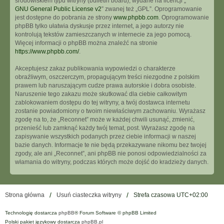
środowiskiem typu witryny (bulletin board), wydane na licencji „
GNU General Public License v2
” zwanej też „GPL”. Oprogramowanie
jest dostępne do pobrania ze strony
www.phpbb.com
. Oprogramowanie
phpBB tylko ułatwia dyskusje przez internet, a jego autorzy nie
kontrolują tekstów zamieszczanych w internecie za jego pomocą.
Więcej informacji o phpBB można znaleźć na stronie
https://www.phpbb.com/
.
Akceptujesz zakaz publikowania wypowiedzi o charakterze
obraźliwym, oszczerczym, propagującym treści niezgodne z polskim
prawem lub naruszającym cudze prawa autorskie i dobra osobiste.
Naruszenie tego zakazu może skutkować dla ciebie całkowitym
zablokowaniem dostępu do tej witryny, a twój dostawca internetu
zostanie powiadomiony o twoim niewłaściwym zachowaniu. Wyrażasz
zgodę na to, że „Reconnet” może w każdej chwili usunąć, zmienić,
przenieść lub zamknąć każdy twój temat, post. Wyrażasz zgodę na
zapisywanie wszystkich podanych przez ciebie informacji w naszej
bazie danych. Informacje te nie będą przekazywane nikomu bez twojej
zgody, ale ani „Reconnet”, ani phpBB nie ponosi odpowiedzialności za
włamania do witryny, podczas których może dojść do kradzieży danych.
Strona główna
Usuń ciasteczka witryny
Strefa czasowa
UTC+02:00
Technologię dostarcza
phpBB
® Forum Software © phpBB Limited
Polski pakiet językowy dostarcza
phpBB.pl