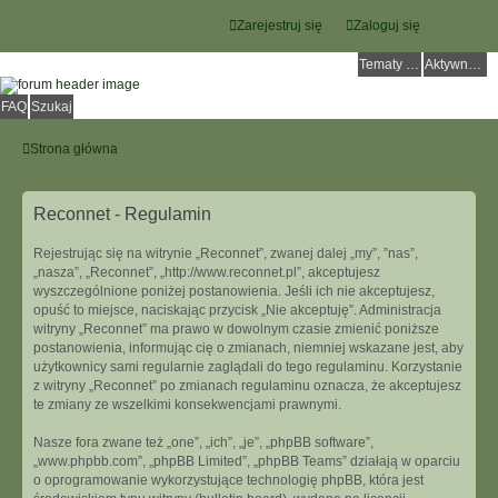
Zarejestruj się
Zaloguj się
Tematy bez odpowiedzi
Aktywne tematy
FAQ
Szukaj
Strona główna
Reconnet - Regulamin
Rejestrując się na witrynie „Reconnet”, zwanej dalej „my”, ”nas”,
„nasza”, „Reconnet”, „http://www.reconnet.pl”, akceptujesz
wyszczególnione poniżej postanowienia. Jeśli ich nie akceptujesz,
opuść to miejsce, naciskając przycisk „Nie akceptuję”. Administracja
witryny „Reconnet” ma prawo w dowolnym czasie zmienić poniższe
postanowienia, informując cię o zmianach, niemniej wskazane jest, aby
użytkownicy sami regularnie zaglądali do tego regulaminu. Korzystanie
z witryny „Reconnet” po zmianach regulaminu oznacza, że akceptujesz
te zmiany ze wszelkimi konsekwencjami prawnymi.
Nasze fora zwane też „one”, „ich”, „je”, „phpBB software”,
„www.phpbb.com”, „phpBB Limited”, „phpBB Teams” działają w oparciu
o oprogramowanie wykorzystujące technologię phpBB, która jest