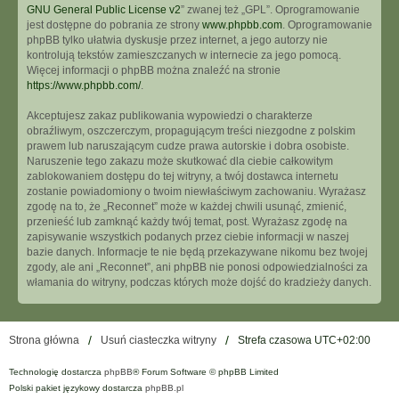
GNU General Public License v2
” zwanej też „GPL”. Oprogramowanie
jest dostępne do pobrania ze strony
www.phpbb.com
. Oprogramowanie
phpBB tylko ułatwia dyskusje przez internet, a jego autorzy nie
kontrolują tekstów zamieszczanych w internecie za jego pomocą.
Więcej informacji o phpBB można znaleźć na stronie
https://www.phpbb.com/
.
Akceptujesz zakaz publikowania wypowiedzi o charakterze
obraźliwym, oszczerczym, propagującym treści niezgodne z polskim
prawem lub naruszającym cudze prawa autorskie i dobra osobiste.
Naruszenie tego zakazu może skutkować dla ciebie całkowitym
zablokowaniem dostępu do tej witryny, a twój dostawca internetu
zostanie powiadomiony o twoim niewłaściwym zachowaniu. Wyrażasz
zgodę na to, że „Reconnet” może w każdej chwili usunąć, zmienić,
przenieść lub zamknąć każdy twój temat, post. Wyrażasz zgodę na
zapisywanie wszystkich podanych przez ciebie informacji w naszej
bazie danych. Informacje te nie będą przekazywane nikomu bez twojej
zgody, ale ani „Reconnet”, ani phpBB nie ponosi odpowiedzialności za
włamania do witryny, podczas których może dojść do kradzieży danych.
Strona główna
Usuń ciasteczka witryny
Strefa czasowa
UTC+02:00
Technologię dostarcza
phpBB
® Forum Software © phpBB Limited
Polski pakiet językowy dostarcza
phpBB.pl