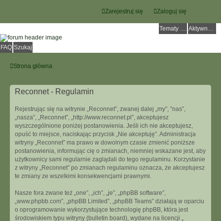
Zarejestruj się
Zaloguj się
Tematy bez odpowiedzi
Aktywne tematy
FAQ
Szukaj
Strona główna
Reconnet - Regulamin
Rejestrując się na witrynie „Reconnet”, zwanej dalej „my”, ”nas”,
„nasza”, „Reconnet”, „http://www.reconnet.pl”, akceptujesz
wyszczególnione poniżej postanowienia. Jeśli ich nie akceptujesz,
opuść to miejsce, naciskając przycisk „Nie akceptuję”. Administracja
witryny „Reconnet” ma prawo w dowolnym czasie zmienić poniższe
postanowienia, informując cię o zmianach, niemniej wskazane jest, aby
użytkownicy sami regularnie zaglądali do tego regulaminu. Korzystanie
z witryny „Reconnet” po zmianach regulaminu oznacza, że akceptujesz
te zmiany ze wszelkimi konsekwencjami prawnymi.
Nasze fora zwane też „one”, „ich”, „je”, „phpBB software”,
„www.phpbb.com”, „phpBB Limited”, „phpBB Teams” działają w oparciu
o oprogramowanie wykorzystujące technologię phpBB, która jest
środowiskiem typu witryny (bulletin board), wydane na licencji „