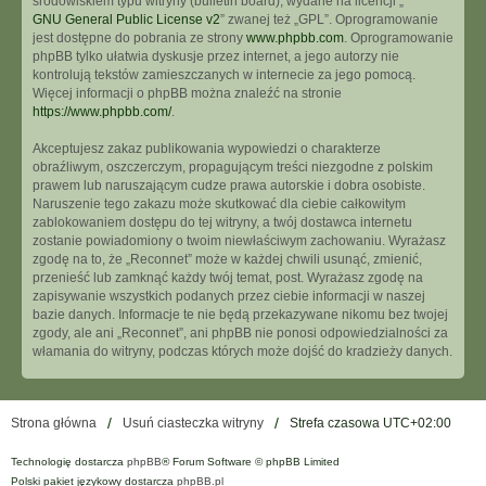
środowiskiem typu witryny (bulletin board), wydane na licencji „
GNU General Public License v2
” zwanej też „GPL”. Oprogramowanie
jest dostępne do pobrania ze strony
www.phpbb.com
. Oprogramowanie
phpBB tylko ułatwia dyskusje przez internet, a jego autorzy nie
kontrolują tekstów zamieszczanych w internecie za jego pomocą.
Więcej informacji o phpBB można znaleźć na stronie
https://www.phpbb.com/
.
Akceptujesz zakaz publikowania wypowiedzi o charakterze
obraźliwym, oszczerczym, propagującym treści niezgodne z polskim
prawem lub naruszającym cudze prawa autorskie i dobra osobiste.
Naruszenie tego zakazu może skutkować dla ciebie całkowitym
zablokowaniem dostępu do tej witryny, a twój dostawca internetu
zostanie powiadomiony o twoim niewłaściwym zachowaniu. Wyrażasz
zgodę na to, że „Reconnet” może w każdej chwili usunąć, zmienić,
przenieść lub zamknąć każdy twój temat, post. Wyrażasz zgodę na
zapisywanie wszystkich podanych przez ciebie informacji w naszej
bazie danych. Informacje te nie będą przekazywane nikomu bez twojej
zgody, ale ani „Reconnet”, ani phpBB nie ponosi odpowiedzialności za
włamania do witryny, podczas których może dojść do kradzieży danych.
Strona główna
Usuń ciasteczka witryny
Strefa czasowa
UTC+02:00
Technologię dostarcza
phpBB
® Forum Software © phpBB Limited
Polski pakiet językowy dostarcza
phpBB.pl