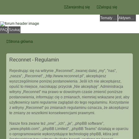
Zarejestruj się
Zaloguj się
Tematy bez odpowiedzi
Aktywne tematy
FAQ
Szukaj
Strona główna
Reconnet - Regulamin
Rejestrując się na witrynie „Reconnet”, zwanej dalej „my”, ”nas”,
„nasza”, „Reconnet”, „http://www.reconnet.pl”, akceptujesz
wyszczególnione poniżej postanowienia. Jeśli ich nie akceptujesz,
opuść to miejsce, naciskając przycisk „Nie akceptuję”. Administracja
witryny „Reconnet” ma prawo w dowolnym czasie zmienić poniższe
postanowienia, informując cię o zmianach, niemniej wskazane jest, aby
użytkownicy sami regularnie zaglądali do tego regulaminu. Korzystanie
z witryny „Reconnet” po zmianach regulaminu oznacza, że akceptujesz
te zmiany ze wszelkimi konsekwencjami prawnymi.
Nasze fora zwane też „one”, „ich”, „je”, „phpBB software”,
„www.phpbb.com”, „phpBB Limited”, „phpBB Teams” działają w oparciu
o oprogramowanie wykorzystujące technologię phpBB, która jest