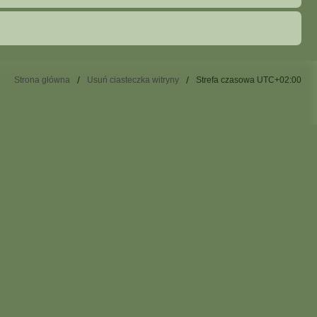
Strona główna
Usuń ciasteczka witryny
Strefa czasowa
UTC+02:00