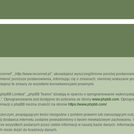
econnet”, „http://www.reconnet.pl”, akceptujesz wyszczególnione poniżej postanowien
mienić poniższe postanowienia, informując cię o zmianach, niemniej wskazane jest
ptujesz te zmiany ze wszelkimi konsekwencjami prawnymi.
, „phpBB Limited”, „phpBB Teams” działają w oparciu o oprogramowanie wykorzystują
L”. Oprogramowanie jest dostępne do pobrania ze strony
www.phpbb.com
. Oprogra
formacji o phpBB można znaleźć na stronie
https://www.phpbb.com/
.
czerczym, propagującym treści niezgodne z polskim prawem lub naruszającym cudz
wój dostawca internetu zostanie powiadomiony o twoim niewłaściwym zachowaniu. 
e wszystkich podanych przez ciebie informacji w naszej bazie danych. Informacje
ch może dojść do kradzieży danych.