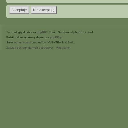
Technologię dostarcza
phpBB
® Forum Software © phpBB Limited
Polski pakiet językowy dostarcza
phpBB.pl
Style
we_universal
created by INVENTEA & v12mike
Zasady ochrony danych osobowych
|
Regulamin