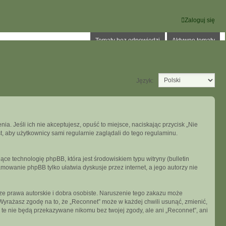
Zaloguj się
Tematy bez odpowiedzi
Aktywne tematy
Język:
ia. Jeśli ich nie akceptujesz, opuść to miejsce, naciskając przycisk „Nie
, aby użytkownicy sami regularnie zaglądali do tego regulaminu.
ce technologię phpBB, która jest środowiskiem typu witryny (bulletin
mowanie phpBB tylko ułatwia dyskusje przez internet, a jego autorzy nie
e prawa autorskie i dobra osobiste. Naruszenie tego zakazu może
Wyrażasz zgodę na to, że „Reconnet” może w każdej chwili usunąć, zmienić,
 te nie będą przekazywane nikomu bez twojej zgody, ale ani „Reconnet”, ani