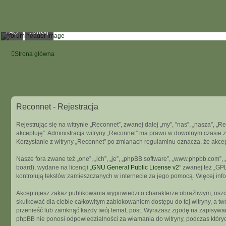
FAQ
Szukaj
Strona główna
Reconnet - Rejestracja
Rejestrując się na witrynie „Reconnet”, zwanej dalej „my”, ”nas”, „nasza”, „R
akceptuję”. Administracja witryny „Reconnet” ma prawo w dowolnym czasie z
Korzystanie z witryny „Reconnet” po zmianach regulaminu oznacza, że akce
Nasze fora zwane też „one”, „ich”, „je”, „phpBB software”, „www.phpbb.com”
board), wydane na licencji „
GNU General Public License v2
” zwanej też „GP
kontrolują tekstów zamieszczanych w internecie za jego pomocą. Więcej in
Akceptujesz zakaz publikowania wypowiedzi o charakterze obraźliwym, osz
skutkować dla ciebie całkowitym zablokowaniem dostępu do tej witryny, a t
przenieść lub zamknąć każdy twój temat, post. Wyrażasz zgodę na zapisywani
phpBB nie ponosi odpowiedzialności za włamania do witryny, podczas który