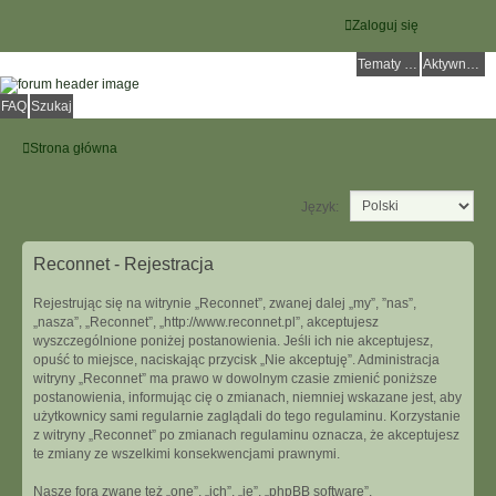
Zaloguj się
Tematy bez odpowiedzi
Aktywne tematy
FAQ
Szukaj
Strona główna
Język:
Reconnet - Rejestracja
Rejestrując się na witrynie „Reconnet”, zwanej dalej „my”, ”nas”,
„nasza”, „Reconnet”, „http://www.reconnet.pl”, akceptujesz
wyszczególnione poniżej postanowienia. Jeśli ich nie akceptujesz,
opuść to miejsce, naciskając przycisk „Nie akceptuję”. Administracja
witryny „Reconnet” ma prawo w dowolnym czasie zmienić poniższe
postanowienia, informując cię o zmianach, niemniej wskazane jest, aby
użytkownicy sami regularnie zaglądali do tego regulaminu. Korzystanie
z witryny „Reconnet” po zmianach regulaminu oznacza, że akceptujesz
te zmiany ze wszelkimi konsekwencjami prawnymi.
Nasze fora zwane też „one”, „ich”, „je”, „phpBB software”,