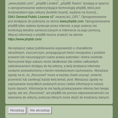
„www.phpbb.com”, „phpBB Limited”, „phpBB Teams” działają w oparciu
o oprogramowanie wykorzystujące technologię phpBB, która jest
środowiskiem typu witryny (bulletin board), wydane na licencji „
GNU General Public License v2
” zwanej też „GPL”. Oprogramowanie
jest dostępne do pobrania ze strony
www.phpbb.com
. Oprogramowanie
phpBB tylko ułatwia dyskusje przez internet, a jego autorzy nie
kontrolują tekstów zamieszczanych w internecie za jego pomocą.
Więcej informacji o phpBB można znaleźć na stronie
https://www.phpbb.com/
.
Akceptujesz zakaz publikowania wypowiedzi o charakterze
obraźliwym, oszczerczym, propagującym treści niezgodne z polskim
prawem lub naruszającym cudze prawa autorskie i dobra osobiste.
Naruszenie tego zakazu może skutkować dla ciebie całkowitym
zablokowaniem dostępu do tej witryny, a twój dostawca internetu
zostanie powiadomiony o twoim niewłaściwym zachowaniu. Wyrażasz
zgodę na to, że „Reconnet” może w każdej chwili usunąć, zmienić,
przenieść lub zamknąć każdy twój temat, post. Wyrażasz zgodę na
zapisywanie wszystkich podanych przez ciebie informacji w naszej
bazie danych. Informacje te nie będą przekazywane nikomu bez twojej
zgody, ale ani „Reconnet”, ani phpBB nie ponosi odpowiedzialności za
włamania do witryny, podczas których może dojść do kradzieży danych.