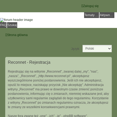
Zaloguj się
Tematy bez odpowiedzi
Aktywne tematy
FAQ
Szukaj
Strona główna
Język:
Reconnet - Rejestracja
Rejestrując się na witrynie „Reconnet”, zwanej dalej „my”, ”nas”,
„nasza”, „Reconnet”, „http://www.reconnet.pl”, akceptujesz
wyszczególnione poniżej postanowienia. Jeśli ich nie akceptujesz,
opuść to miejsce, naciskając przycisk „Nie akceptuję”. Administracja
witryny „Reconnet” ma prawo w dowolnym czasie zmienić poniższe
postanowienia, informując cię o zmianach, niemniej wskazane jest, aby
użytkownicy sami regularnie zaglądali do tego regulaminu. Korzystanie
z witryny „Reconnet” po zmianach regulaminu oznacza, że akceptujesz
te zmiany ze wszelkimi konsekwencjami prawnymi.
Nasze fora zwane też „one”, „ich”, „je”, „phpBB software”,