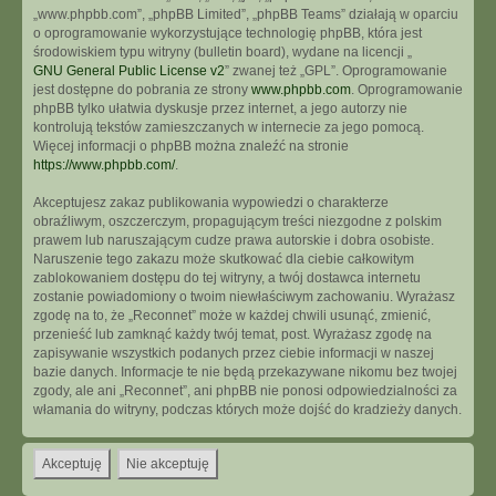
„www.phpbb.com”, „phpBB Limited”, „phpBB Teams” działają w oparciu
o oprogramowanie wykorzystujące technologię phpBB, która jest
środowiskiem typu witryny (bulletin board), wydane na licencji „
GNU General Public License v2
” zwanej też „GPL”. Oprogramowanie
jest dostępne do pobrania ze strony
www.phpbb.com
. Oprogramowanie
phpBB tylko ułatwia dyskusje przez internet, a jego autorzy nie
kontrolują tekstów zamieszczanych w internecie za jego pomocą.
Więcej informacji o phpBB można znaleźć na stronie
https://www.phpbb.com/
.
Akceptujesz zakaz publikowania wypowiedzi o charakterze
obraźliwym, oszczerczym, propagującym treści niezgodne z polskim
prawem lub naruszającym cudze prawa autorskie i dobra osobiste.
Naruszenie tego zakazu może skutkować dla ciebie całkowitym
zablokowaniem dostępu do tej witryny, a twój dostawca internetu
zostanie powiadomiony o twoim niewłaściwym zachowaniu. Wyrażasz
zgodę na to, że „Reconnet” może w każdej chwili usunąć, zmienić,
przenieść lub zamknąć każdy twój temat, post. Wyrażasz zgodę na
zapisywanie wszystkich podanych przez ciebie informacji w naszej
bazie danych. Informacje te nie będą przekazywane nikomu bez twojej
zgody, ale ani „Reconnet”, ani phpBB nie ponosi odpowiedzialności za
włamania do witryny, podczas których może dojść do kradzieży danych.