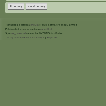
Technologię dostarcza
phpBB
® Forum Software © phpBB Limited
Polski pakiet językowy dostarcza
phpBB.pl
Style
we_universal
created by INVENTEA & v12mike
Zasady ochrony danych osobowych
|
Regulamin