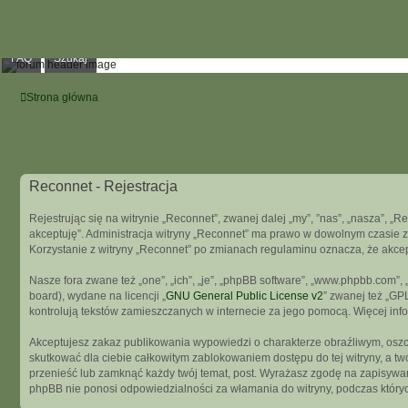
FAQ
Szukaj
Strona główna
Reconnet - Rejestracja
Rejestrując się na witrynie „Reconnet”, zwanej dalej „my”, ”nas”, „nasza”, „R
akceptuję”. Administracja witryny „Reconnet” ma prawo w dowolnym czasie z
Korzystanie z witryny „Reconnet” po zmianach regulaminu oznacza, że akce
Nasze fora zwane też „one”, „ich”, „je”, „phpBB software”, „www.phpbb.com”
board), wydane na licencji „
GNU General Public License v2
” zwanej też „GP
kontrolują tekstów zamieszczanych w internecie za jego pomocą. Więcej in
Akceptujesz zakaz publikowania wypowiedzi o charakterze obraźliwym, osz
skutkować dla ciebie całkowitym zablokowaniem dostępu do tej witryny, a t
przenieść lub zamknąć każdy twój temat, post. Wyrażasz zgodę na zapisywani
phpBB nie ponosi odpowiedzialności za włamania do witryny, podczas który