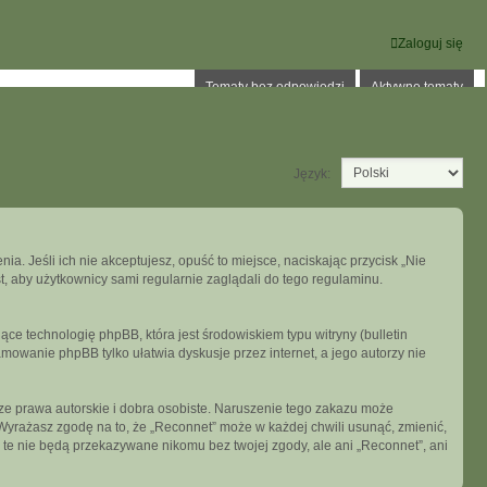
Zaloguj się
Tematy bez odpowiedzi
Aktywne tematy
Język:
ia. Jeśli ich nie akceptujesz, opuść to miejsce, naciskając przycisk „Nie
, aby użytkownicy sami regularnie zaglądali do tego regulaminu.
ce technologię phpBB, która jest środowiskiem typu witryny (bulletin
mowanie phpBB tylko ułatwia dyskusje przez internet, a jego autorzy nie
e prawa autorskie i dobra osobiste. Naruszenie tego zakazu może
Wyrażasz zgodę na to, że „Reconnet” może w każdej chwili usunąć, zmienić,
 te nie będą przekazywane nikomu bez twojej zgody, ale ani „Reconnet”, ani