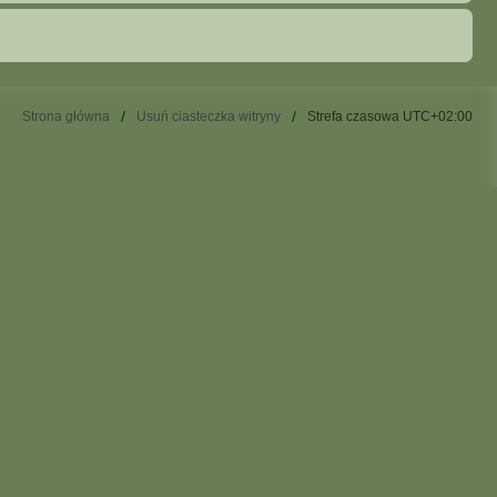
Strona główna
Usuń ciasteczka witryny
Strefa czasowa
UTC+02:00