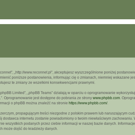
econnet”, „http://www.reconnet.pl”, akceptujesz wyszczególnione poniżej postanowien
mienić poniższe postanowienia, informując cię o zmianach, niemniej wskazane jest
ptujesz te zmiany ze wszelkimi konsekwencjami prawnymi.
, „phpBB Limited”, „phpBB Teams” działają w oparciu o oprogramowanie wykorzystują
L”. Oprogramowanie jest dostępne do pobrania ze strony
www.phpbb.com
. Oprogra
formacji o phpBB można znaleźć na stronie
https://www.phpbb.com/
.
czerczym, propagującym treści niezgodne z polskim prawem lub naruszającym cudz
wój dostawca internetu zostanie powiadomiony o twoim niewłaściwym zachowaniu. 
e wszystkich podanych przez ciebie informacji w naszej bazie danych. Informacje
ch może dojść do kradzieży danych.