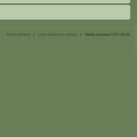
Strona główna
Usuń ciasteczka witryny
Strefa czasowa
UTC+02:00