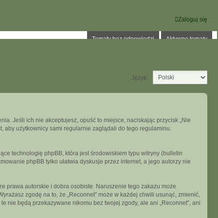
Zaloguj się
Tematy bez odpowiedzi
Aktywne tematy
Język:
ia. Jeśli ich nie akceptujesz, opuść to miejsce, naciskając przycisk „Nie
, aby użytkownicy sami regularnie zaglądali do tego regulaminu.
ce technologię phpBB, która jest środowiskiem typu witryny (bulletin
mowanie phpBB tylko ułatwia dyskusje przez internet, a jego autorzy nie
e prawa autorskie i dobra osobiste. Naruszenie tego zakazu może
Wyrażasz zgodę na to, że „Reconnet” może w każdej chwili usunąć, zmienić,
 te nie będą przekazywane nikomu bez twojej zgody, ale ani „Reconnet”, ani