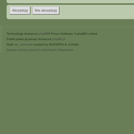
Technologię dostarcza
phpBB
® Forum Software © phpBB Limited
Polski pakiet językowy dostarcza
phpBB.pl
Style
we_universal
created by INVENTEA & v12mike
Zasady ochrony danych osobowych
|
Regulamin