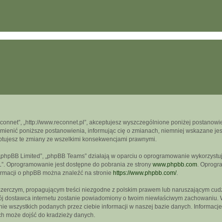
econnet”, „http://www.reconnet.pl”, akceptujesz wyszczególnione poniżej postanowien
mienić poniższe postanowienia, informując cię o zmianach, niemniej wskazane jest
ptujesz te zmiany ze wszelkimi konsekwencjami prawnymi.
, „phpBB Limited”, „phpBB Teams” działają w oparciu o oprogramowanie wykorzystują
L”. Oprogramowanie jest dostępne do pobrania ze strony
www.phpbb.com
. Oprogra
formacji o phpBB można znaleźć na stronie
https://www.phpbb.com/
.
czerczym, propagującym treści niezgodne z polskim prawem lub naruszającym cudz
wój dostawca internetu zostanie powiadomiony o twoim niewłaściwym zachowaniu. 
e wszystkich podanych przez ciebie informacji w naszej bazie danych. Informacje
ch może dojść do kradzieży danych.