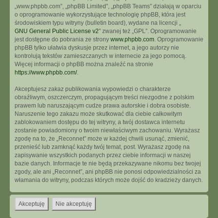
„www.phpbb.com”, „phpBB Limited”, „phpBB Teams” działają w oparciu
o oprogramowanie wykorzystujące technologię phpBB, która jest
środowiskiem typu witryny (bulletin board), wydane na licencji „
GNU General Public License v2
” zwanej też „GPL”. Oprogramowanie
jest dostępne do pobrania ze strony
www.phpbb.com
. Oprogramowanie
phpBB tylko ułatwia dyskusje przez internet, a jego autorzy nie
kontrolują tekstów zamieszczanych w internecie za jego pomocą.
Więcej informacji o phpBB można znaleźć na stronie
https://www.phpbb.com/
.
Akceptujesz zakaz publikowania wypowiedzi o charakterze
obraźliwym, oszczerczym, propagującym treści niezgodne z polskim
prawem lub naruszającym cudze prawa autorskie i dobra osobiste.
Naruszenie tego zakazu może skutkować dla ciebie całkowitym
zablokowaniem dostępu do tej witryny, a twój dostawca internetu
zostanie powiadomiony o twoim niewłaściwym zachowaniu. Wyrażasz
zgodę na to, że „Reconnet” może w każdej chwili usunąć, zmienić,
przenieść lub zamknąć każdy twój temat, post. Wyrażasz zgodę na
zapisywanie wszystkich podanych przez ciebie informacji w naszej
bazie danych. Informacje te nie będą przekazywane nikomu bez twojej
zgody, ale ani „Reconnet”, ani phpBB nie ponosi odpowiedzialności za
włamania do witryny, podczas których może dojść do kradzieży danych.