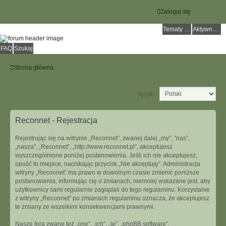
Zaloguj się
Tematy bez odpowiedzi
Aktywne tematy
FAQ
Szukaj
Strona główna
Język:
Reconnet - Rejestracja
Rejestrując się na witrynie „Reconnet”, zwanej dalej „my”, ”nas”,
„nasza”, „Reconnet”, „http://www.reconnet.pl”, akceptujesz
wyszczególnione poniżej postanowienia. Jeśli ich nie akceptujesz,
opuść to miejsce, naciskając przycisk „Nie akceptuję”. Administracja
witryny „Reconnet” ma prawo w dowolnym czasie zmienić poniższe
postanowienia, informując cię o zmianach, niemniej wskazane jest, aby
użytkownicy sami regularnie zaglądali do tego regulaminu. Korzystanie
z witryny „Reconnet” po zmianach regulaminu oznacza, że akceptujesz
te zmiany ze wszelkimi konsekwencjami prawnymi.
Nasze fora zwane też „one”, „ich”, „je”, „phpBB software”,