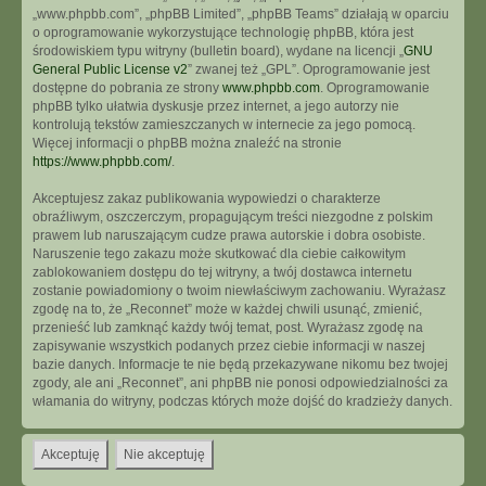
„www.phpbb.com”, „phpBB Limited”, „phpBB Teams” działają w oparciu
o oprogramowanie wykorzystujące technologię phpBB, która jest
środowiskiem typu witryny (bulletin board), wydane na licencji „
GNU
General Public License v2
” zwanej też „GPL”. Oprogramowanie jest
dostępne do pobrania ze strony
www.phpbb.com
. Oprogramowanie
phpBB tylko ułatwia dyskusje przez internet, a jego autorzy nie
kontrolują tekstów zamieszczanych w internecie za jego pomocą.
Więcej informacji o phpBB można znaleźć na stronie
https://www.phpbb.com/
.
Akceptujesz zakaz publikowania wypowiedzi o charakterze
obraźliwym, oszczerczym, propagującym treści niezgodne z polskim
prawem lub naruszającym cudze prawa autorskie i dobra osobiste.
Naruszenie tego zakazu może skutkować dla ciebie całkowitym
zablokowaniem dostępu do tej witryny, a twój dostawca internetu
zostanie powiadomiony o twoim niewłaściwym zachowaniu. Wyrażasz
zgodę na to, że „Reconnet” może w każdej chwili usunąć, zmienić,
przenieść lub zamknąć każdy twój temat, post. Wyrażasz zgodę na
zapisywanie wszystkich podanych przez ciebie informacji w naszej
bazie danych. Informacje te nie będą przekazywane nikomu bez twojej
zgody, ale ani „Reconnet”, ani phpBB nie ponosi odpowiedzialności za
włamania do witryny, podczas których może dojść do kradzieży danych.