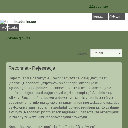
Zaloguj się
Tematy bez odpowiedzi
Aktywne tematy
FAQ
Szukaj
Strona główna
Język:
Reconnet - Rejestracja
Rejestrując się na witrynie „Reconnet”, zwanej dalej „my”, ”nas”,
„nasza”, „Reconnet”, „http://www.reconnet.pl”, akceptujesz
wyszczególnione poniżej postanowienia. Jeśli ich nie akceptujesz,
opuść to miejsce, naciskając przycisk „Nie akceptuję”. Administracja
witryny „Reconnet” ma prawo w dowolnym czasie zmienić poniższe
postanowienia, informując cię o zmianach, niemniej wskazane jest, aby
użytkownicy sami regularnie zaglądali do tego regulaminu. Korzystanie
z witryny „Reconnet” po zmianach regulaminu oznacza, że akceptujesz
te zmiany ze wszelkimi konsekwencjami prawnymi.
Nasze fora zwane też „one”, „ich”, „je”, „phpBB software”,