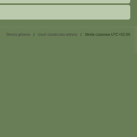
Strona główna
Usuń ciasteczka witryny
Strefa czasowa
UTC+02:00