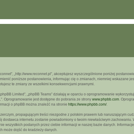
econnet”, „http://www.reconnet.pl”, akceptujesz wyszczególnione poniżej postanowien
mienić poniższe postanowienia, informując cię o zmianach, niemniej wskazane jest
ptujesz te zmiany ze wszelkimi konsekwencjami prawnymi.
, „phpBB Limited”, „phpBB Teams” działają w oparciu o oprogramowanie wykorzystują
L”. Oprogramowanie jest dostępne do pobrania ze strony
www.phpbb.com
. Oprogra
formacji o phpBB można znaleźć na stronie
https://www.phpbb.com/
.
czerczym, propagującym treści niezgodne z polskim prawem lub naruszającym cudz
wój dostawca internetu zostanie powiadomiony o twoim niewłaściwym zachowaniu. 
e wszystkich podanych przez ciebie informacji w naszej bazie danych. Informacje
ch może dojść do kradzieży danych.