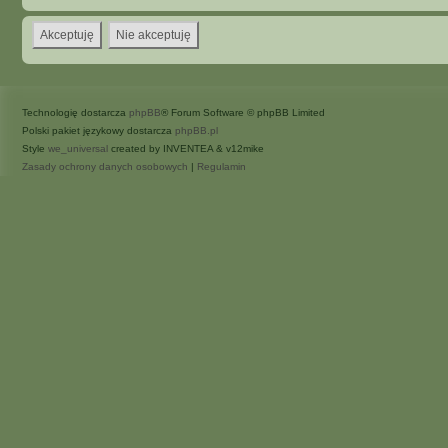
Technologię dostarcza
phpBB
® Forum Software © phpBB Limited
Polski pakiet językowy dostarcza
phpBB.pl
Style
we_universal
created by INVENTEA & v12mike
Zasady ochrony danych osobowych
|
Regulamin