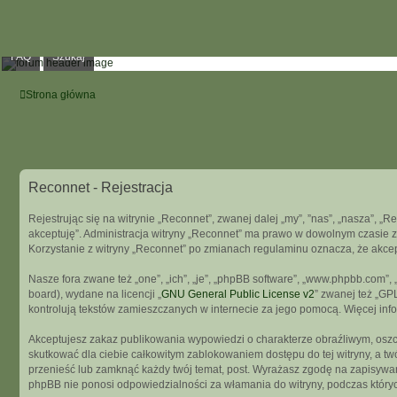
FAQ
Szukaj
Strona główna
Reconnet - Rejestracja
Rejestrując się na witrynie „Reconnet”, zwanej dalej „my”, ”nas”, „nasza”, „R
akceptuję”. Administracja witryny „Reconnet” ma prawo w dowolnym czasie z
Korzystanie z witryny „Reconnet” po zmianach regulaminu oznacza, że akce
Nasze fora zwane też „one”, „ich”, „je”, „phpBB software”, „www.phpbb.com”
board), wydane na licencji „
GNU General Public License v2
” zwanej też „GP
kontrolują tekstów zamieszczanych w internecie za jego pomocą. Więcej in
Akceptujesz zakaz publikowania wypowiedzi o charakterze obraźliwym, osz
skutkować dla ciebie całkowitym zablokowaniem dostępu do tej witryny, a t
przenieść lub zamknąć każdy twój temat, post. Wyrażasz zgodę na zapisywani
phpBB nie ponosi odpowiedzialności za włamania do witryny, podczas który