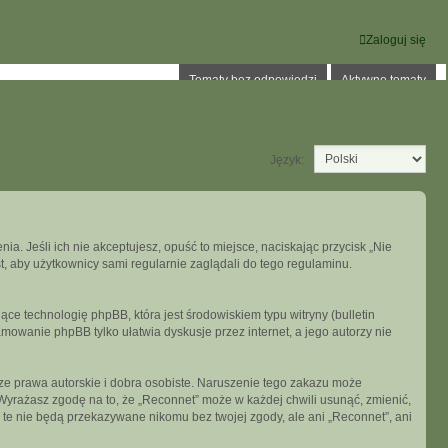
Zaloguj się
Tematy bez odpowiedzi
Aktywne tematy
Język:
ia. Jeśli ich nie akceptujesz, opuść to miejsce, naciskając przycisk „Nie
, aby użytkownicy sami regularnie zaglądali do tego regulaminu.
ce technologię phpBB, która jest środowiskiem typu witryny (bulletin
mowanie phpBB tylko ułatwia dyskusje przez internet, a jego autorzy nie
e prawa autorskie i dobra osobiste. Naruszenie tego zakazu może
Wyrażasz zgodę na to, że „Reconnet” może w każdej chwili usunąć, zmienić,
 te nie będą przekazywane nikomu bez twojej zgody, ale ani „Reconnet”, ani