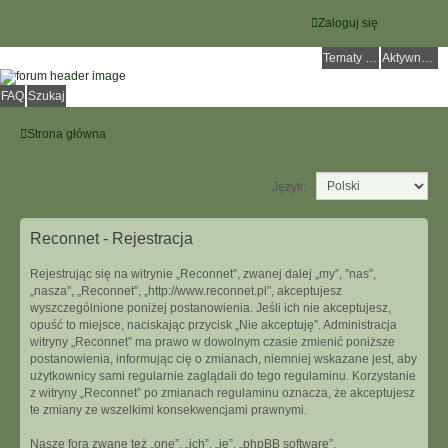
Zaloguj się
Tematy bez odpowiedzi
Aktywne tematy
FAQ
Szukaj
Strona główna
Język:
Reconnet - Rejestracja
Rejestrując się na witrynie „Reconnet”, zwanej dalej „my”, ”nas”,
„nasza”, „Reconnet”, „http://www.reconnet.pl”, akceptujesz
wyszczególnione poniżej postanowienia. Jeśli ich nie akceptujesz,
opuść to miejsce, naciskając przycisk „Nie akceptuję”. Administracja
witryny „Reconnet” ma prawo w dowolnym czasie zmienić poniższe
postanowienia, informując cię o zmianach, niemniej wskazane jest, aby
użytkownicy sami regularnie zaglądali do tego regulaminu. Korzystanie
z witryny „Reconnet” po zmianach regulaminu oznacza, że akceptujesz
te zmiany ze wszelkimi konsekwencjami prawnymi.
Nasze fora zwane też „one”, „ich”, „je”, „phpBB software”,