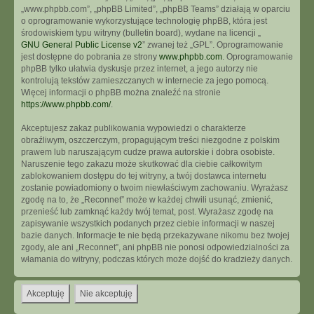
„www.phpbb.com”, „phpBB Limited”, „phpBB Teams” działają w oparciu
o oprogramowanie wykorzystujące technologię phpBB, która jest
środowiskiem typu witryny (bulletin board), wydane na licencji „
GNU General Public License v2
” zwanej też „GPL”. Oprogramowanie
jest dostępne do pobrania ze strony
www.phpbb.com
. Oprogramowanie
phpBB tylko ułatwia dyskusje przez internet, a jego autorzy nie
kontrolują tekstów zamieszczanych w internecie za jego pomocą.
Więcej informacji o phpBB można znaleźć na stronie
https://www.phpbb.com/
.
Akceptujesz zakaz publikowania wypowiedzi o charakterze
obraźliwym, oszczerczym, propagującym treści niezgodne z polskim
prawem lub naruszającym cudze prawa autorskie i dobra osobiste.
Naruszenie tego zakazu może skutkować dla ciebie całkowitym
zablokowaniem dostępu do tej witryny, a twój dostawca internetu
zostanie powiadomiony o twoim niewłaściwym zachowaniu. Wyrażasz
zgodę na to, że „Reconnet” może w każdej chwili usunąć, zmienić,
przenieść lub zamknąć każdy twój temat, post. Wyrażasz zgodę na
zapisywanie wszystkich podanych przez ciebie informacji w naszej
bazie danych. Informacje te nie będą przekazywane nikomu bez twojej
zgody, ale ani „Reconnet”, ani phpBB nie ponosi odpowiedzialności za
włamania do witryny, podczas których może dojść do kradzieży danych.