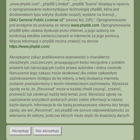
„www.phpbb.com”, „phpBB Limited”, „phpBB Teams” działają w oparciu
o oprogramowanie wykorzystujące technologię phpBB, która jest
środowiskiem typu witryny (bulletin board), wydane na licencji „
GNU General Public License v2
” zwanej też „GPL”. Oprogramowanie
jest dostępne do pobrania ze strony
www.phpbb.com
. Oprogramowanie
phpBB tylko ułatwia dyskusje przez internet, a jego autorzy nie
kontrolują tekstów zamieszczanych w internecie za jego pomocą.
Więcej informacji o phpBB można znaleźć na stronie
https://www.phpbb.com/
.
Akceptujesz zakaz publikowania wypowiedzi o charakterze
obraźliwym, oszczerczym, propagującym treści niezgodne z polskim
prawem lub naruszającym cudze prawa autorskie i dobra osobiste.
Naruszenie tego zakazu może skutkować dla ciebie całkowitym
zablokowaniem dostępu do tej witryny, a twój dostawca internetu
zostanie powiadomiony o twoim niewłaściwym zachowaniu. Wyrażasz
zgodę na to, że „Reconnet” może w każdej chwili usunąć, zmienić,
przenieść lub zamknąć każdy twój temat, post. Wyrażasz zgodę na
zapisywanie wszystkich podanych przez ciebie informacji w naszej
bazie danych. Informacje te nie będą przekazywane nikomu bez twojej
zgody, ale ani „Reconnet”, ani phpBB nie ponosi odpowiedzialności za
włamania do witryny, podczas których może dojść do kradzieży danych.