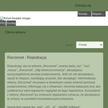
Zaloguj się
Tematy bez odpowiedzi
Aktywne tematy
FAQ
Szukaj
Strona główna
Język:
Reconnet - Rejestracja
Rejestrując się na witrynie „Reconnet”, zwanej dalej „my”, ”nas”,
„nasza”, „Reconnet”, „http://www.reconnet.pl”, akceptujesz
wyszczególnione poniżej postanowienia. Jeśli ich nie akceptujesz,
opuść to miejsce, naciskając przycisk „Nie akceptuję”. Administracja
witryny „Reconnet” ma prawo w dowolnym czasie zmienić poniższe
postanowienia, informując cię o zmianach, niemniej wskazane jest, aby
użytkownicy sami regularnie zaglądali do tego regulaminu. Korzystanie
z witryny „Reconnet” po zmianach regulaminu oznacza, że akceptujesz
te zmiany ze wszelkimi konsekwencjami prawnymi.
Nasze fora zwane też „one”, „ich”, „je”, „phpBB software”,