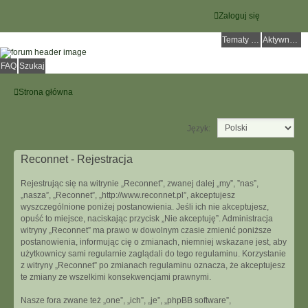
Zaloguj się
Tematy bez odpowiedzi
Aktywne tematy
FAQ
Szukaj
Strona główna
Język:
Reconnet - Rejestracja
Rejestrując się na witrynie „Reconnet”, zwanej dalej „my”, ”nas”,
„nasza”, „Reconnet”, „http://www.reconnet.pl”, akceptujesz
wyszczególnione poniżej postanowienia. Jeśli ich nie akceptujesz,
opuść to miejsce, naciskając przycisk „Nie akceptuję”. Administracja
witryny „Reconnet” ma prawo w dowolnym czasie zmienić poniższe
postanowienia, informując cię o zmianach, niemniej wskazane jest, aby
użytkownicy sami regularnie zaglądali do tego regulaminu. Korzystanie
z witryny „Reconnet” po zmianach regulaminu oznacza, że akceptujesz
te zmiany ze wszelkimi konsekwencjami prawnymi.
Nasze fora zwane też „one”, „ich”, „je”, „phpBB software”,