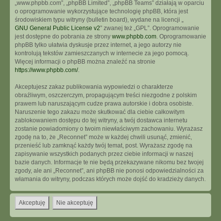
„www.phpbb.com”, „phpBB Limited”, „phpBB Teams” działają w oparciu
o oprogramowanie wykorzystujące technologię phpBB, która jest
środowiskiem typu witryny (bulletin board), wydane na licencji „
GNU General Public License v2
” zwanej też „GPL”. Oprogramowanie
jest dostępne do pobrania ze strony
www.phpbb.com
. Oprogramowanie
phpBB tylko ułatwia dyskusje przez internet, a jego autorzy nie
kontrolują tekstów zamieszczanych w internecie za jego pomocą.
Więcej informacji o phpBB można znaleźć na stronie
https://www.phpbb.com/
.
Akceptujesz zakaz publikowania wypowiedzi o charakterze
obraźliwym, oszczerczym, propagującym treści niezgodne z polskim
prawem lub naruszającym cudze prawa autorskie i dobra osobiste.
Naruszenie tego zakazu może skutkować dla ciebie całkowitym
zablokowaniem dostępu do tej witryny, a twój dostawca internetu
zostanie powiadomiony o twoim niewłaściwym zachowaniu. Wyrażasz
zgodę na to, że „Reconnet” może w każdej chwili usunąć, zmienić,
przenieść lub zamknąć każdy twój temat, post. Wyrażasz zgodę na
zapisywanie wszystkich podanych przez ciebie informacji w naszej
bazie danych. Informacje te nie będą przekazywane nikomu bez twojej
zgody, ale ani „Reconnet”, ani phpBB nie ponosi odpowiedzialności za
włamania do witryny, podczas których może dojść do kradzieży danych.