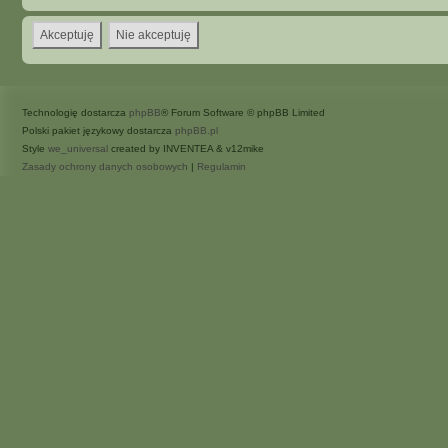
Technologię dostarcza
phpBB
® Forum Software © phpBB Limited
Polski pakiet językowy dostarcza
phpBB.pl
Style
we_universal
created by INVENTEA & v12mike
Zasady ochrony danych osobowych
|
Regulamin