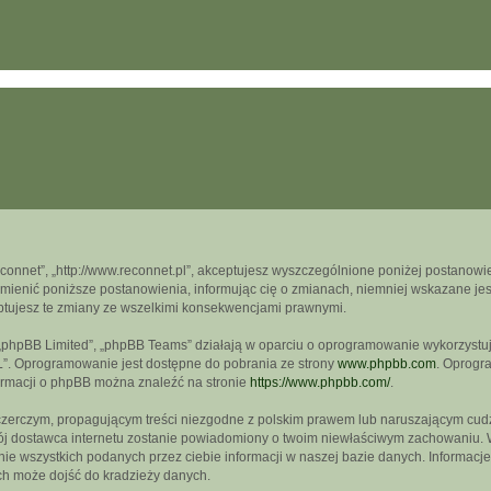
econnet”, „http://www.reconnet.pl”, akceptujesz wyszczególnione poniżej postanowien
mienić poniższe postanowienia, informując cię o zmianach, niemniej wskazane jest
ptujesz te zmiany ze wszelkimi konsekwencjami prawnymi.
, „phpBB Limited”, „phpBB Teams” działają w oparciu o oprogramowanie wykorzystują
L”. Oprogramowanie jest dostępne do pobrania ze strony
www.phpbb.com
. Oprogra
formacji o phpBB można znaleźć na stronie
https://www.phpbb.com/
.
czerczym, propagującym treści niezgodne z polskim prawem lub naruszającym cudz
wój dostawca internetu zostanie powiadomiony o twoim niewłaściwym zachowaniu. 
e wszystkich podanych przez ciebie informacji w naszej bazie danych. Informacje
ch może dojść do kradzieży danych.