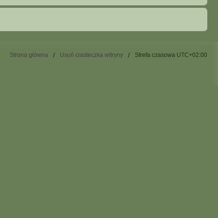
Strona główna
Usuń ciasteczka witryny
Strefa czasowa
UTC+02:00