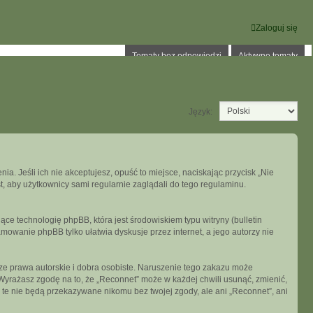
Zaloguj się
Tematy bez odpowiedzi
Aktywne tematy
Język:
ia. Jeśli ich nie akceptujesz, opuść to miejsce, naciskając przycisk „Nie
, aby użytkownicy sami regularnie zaglądali do tego regulaminu.
ce technologię phpBB, która jest środowiskiem typu witryny (bulletin
mowanie phpBB tylko ułatwia dyskusje przez internet, a jego autorzy nie
e prawa autorskie i dobra osobiste. Naruszenie tego zakazu może
Wyrażasz zgodę na to, że „Reconnet” może w każdej chwili usunąć, zmienić,
 te nie będą przekazywane nikomu bez twojej zgody, ale ani „Reconnet”, ani