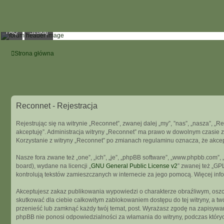
FAQ
Szukaj
Strona główna
Reconnet - Rejestracja
Rejestrując się na witrynie „Reconnet”, zwanej dalej „my”, ”nas”, „nasza”, „R
akceptuję”. Administracja witryny „Reconnet” ma prawo w dowolnym czasie z
Korzystanie z witryny „Reconnet” po zmianach regulaminu oznacza, że akce
Nasze fora zwane też „one”, „ich”, „je”, „phpBB software”, „www.phpbb.com”
board), wydane na licencji „
GNU General Public License v2
” zwanej też „GP
kontrolują tekstów zamieszczanych w internecie za jego pomocą. Więcej in
Akceptujesz zakaz publikowania wypowiedzi o charakterze obraźliwym, osz
skutkować dla ciebie całkowitym zablokowaniem dostępu do tej witryny, a t
przenieść lub zamknąć każdy twój temat, post. Wyrażasz zgodę na zapisywani
phpBB nie ponosi odpowiedzialności za włamania do witryny, podczas który