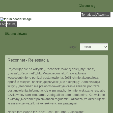
Zaloguj się
Tematy bez odpowiedzi
Aktywne tematy
FAQ
Szukaj
Strona główna
Język:
Reconnet - Rejestracja
Rejestrując się na witrynie „Reconnet”, zwanej dalej „my”, ”nas”,
„nasza”, „Reconnet”, „http://www.reconnet.pl”, akceptujesz
wyszczególnione poniżej postanowienia. Jeśli ich nie akceptujesz,
opuść to miejsce, naciskając przycisk „Nie akceptuję”. Administracja
witryny „Reconnet” ma prawo w dowolnym czasie zmienić poniższe
postanowienia, informując cię o zmianach, niemniej wskazane jest, aby
użytkownicy sami regularnie zaglądali do tego regulaminu. Korzystanie
z witryny „Reconnet” po zmianach regulaminu oznacza, że akceptujesz
te zmiany ze wszelkimi konsekwencjami prawnymi.
Nasze fora zwane też „one”, „ich”, „je”, „phpBB software”,