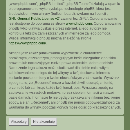
„www.phpbb.com”, „phpBB Limited”, „phpBB Teams” działają w oparciu
o oprogramowanie wykorzystujące technologię phpBB, która jest
środowiskiem typu witryny (bulletin board), wydane na licencji „
GNU General Public License v2
” zwanej też „GPL”. Oprogramowanie
jest dostępne do pobrania ze strony
www.phpbb.com
. Oprogramowanie
phpBB tylko ułatwia dyskusje przez internet, a jego autorzy nie
kontrolują tekstów zamieszczanych w internecie za jego pomocą.
Więcej informacji o phpBB można znaleźć na stronie
https://www.phpbb.com/
.
Akceptujesz zakaz publikowania wypowiedzi o charakterze
obraźliwym, oszczerczym, propagującym treści niezgodne z polskim
prawem lub naruszającym cudze prawa autorskie i dobra osobiste.
Naruszenie tego zakazu może skutkować dla ciebie całkowitym
zablokowaniem dostępu do tej witryny, a twój dostawca internetu
zostanie powiadomiony o twoim niewłaściwym zachowaniu. Wyrażasz
zgodę na to, że „Reconnet” może w każdej chwili usunąć, zmienić,
przenieść lub zamknąć każdy twój temat, post. Wyrażasz zgodę na
zapisywanie wszystkich podanych przez ciebie informacji w naszej
bazie danych. Informacje te nie będą przekazywane nikomu bez twojej
zgody, ale ani „Reconnet”, ani phpBB nie ponosi odpowiedzialności za
włamania do witryny, podczas których może dojść do kradzieży danych.