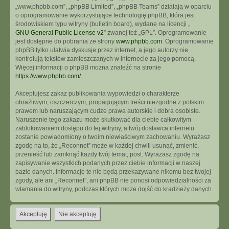
„www.phpbb.com”, „phpBB Limited”, „phpBB Teams” działają w oparciu
o oprogramowanie wykorzystujące technologię phpBB, która jest
środowiskiem typu witryny (bulletin board), wydane na licencji „
GNU General Public License v2
” zwanej też „GPL”. Oprogramowanie
jest dostępne do pobrania ze strony
www.phpbb.com
. Oprogramowanie
phpBB tylko ułatwia dyskusje przez internet, a jego autorzy nie
kontrolują tekstów zamieszczanych w internecie za jego pomocą.
Więcej informacji o phpBB można znaleźć na stronie
https://www.phpbb.com/
.
Akceptujesz zakaz publikowania wypowiedzi o charakterze
obraźliwym, oszczerczym, propagującym treści niezgodne z polskim
prawem lub naruszającym cudze prawa autorskie i dobra osobiste.
Naruszenie tego zakazu może skutkować dla ciebie całkowitym
zablokowaniem dostępu do tej witryny, a twój dostawca internetu
zostanie powiadomiony o twoim niewłaściwym zachowaniu. Wyrażasz
zgodę na to, że „Reconnet” może w każdej chwili usunąć, zmienić,
przenieść lub zamknąć każdy twój temat, post. Wyrażasz zgodę na
zapisywanie wszystkich podanych przez ciebie informacji w naszej
bazie danych. Informacje te nie będą przekazywane nikomu bez twojej
zgody, ale ani „Reconnet”, ani phpBB nie ponosi odpowiedzialności za
włamania do witryny, podczas których może dojść do kradzieży danych.