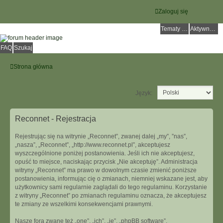
Zaloguj się
Tematy bez odpowiedzi
Aktywne tematy
FAQ
Szukaj
Strona główna
Język:
Reconnet - Rejestracja
Rejestrując się na witrynie „Reconnet”, zwanej dalej „my”, ”nas”,
„nasza”, „Reconnet”, „http://www.reconnet.pl”, akceptujesz
wyszczególnione poniżej postanowienia. Jeśli ich nie akceptujesz,
opuść to miejsce, naciskając przycisk „Nie akceptuję”. Administracja
witryny „Reconnet” ma prawo w dowolnym czasie zmienić poniższe
postanowienia, informując cię o zmianach, niemniej wskazane jest, aby
użytkownicy sami regularnie zaglądali do tego regulaminu. Korzystanie
z witryny „Reconnet” po zmianach regulaminu oznacza, że akceptujesz
te zmiany ze wszelkimi konsekwencjami prawnymi.
Nasze fora zwane też „one”, „ich”, „je”, „phpBB software”,