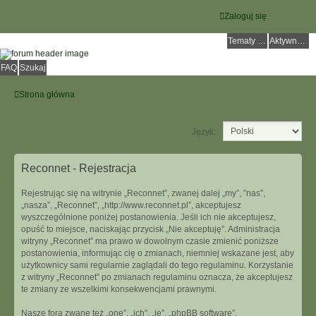
Zaloguj się
Tematy bez odpowiedzi
Aktywne tematy
FAQ
Szukaj
Strona główna
Język:
Reconnet - Rejestracja
Rejestrując się na witrynie „Reconnet”, zwanej dalej „my”, ”nas”,
„nasza”, „Reconnet”, „http://www.reconnet.pl”, akceptujesz
wyszczególnione poniżej postanowienia. Jeśli ich nie akceptujesz,
opuść to miejsce, naciskając przycisk „Nie akceptuję”. Administracja
witryny „Reconnet” ma prawo w dowolnym czasie zmienić poniższe
postanowienia, informując cię o zmianach, niemniej wskazane jest, aby
użytkownicy sami regularnie zaglądali do tego regulaminu. Korzystanie
z witryny „Reconnet” po zmianach regulaminu oznacza, że akceptujesz
te zmiany ze wszelkimi konsekwencjami prawnymi.
Nasze fora zwane też „one”, „ich”, „je”, „phpBB software”,