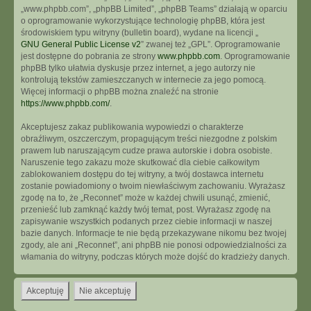
„www.phpbb.com”, „phpBB Limited”, „phpBB Teams” działają w oparciu
o oprogramowanie wykorzystujące technologię phpBB, która jest
środowiskiem typu witryny (bulletin board), wydane na licencji „
GNU General Public License v2
” zwanej też „GPL”. Oprogramowanie
jest dostępne do pobrania ze strony
www.phpbb.com
. Oprogramowanie
phpBB tylko ułatwia dyskusje przez internet, a jego autorzy nie
kontrolują tekstów zamieszczanych w internecie za jego pomocą.
Więcej informacji o phpBB można znaleźć na stronie
https://www.phpbb.com/
.
Akceptujesz zakaz publikowania wypowiedzi o charakterze
obraźliwym, oszczerczym, propagującym treści niezgodne z polskim
prawem lub naruszającym cudze prawa autorskie i dobra osobiste.
Naruszenie tego zakazu może skutkować dla ciebie całkowitym
zablokowaniem dostępu do tej witryny, a twój dostawca internetu
zostanie powiadomiony o twoim niewłaściwym zachowaniu. Wyrażasz
zgodę na to, że „Reconnet” może w każdej chwili usunąć, zmienić,
przenieść lub zamknąć każdy twój temat, post. Wyrażasz zgodę na
zapisywanie wszystkich podanych przez ciebie informacji w naszej
bazie danych. Informacje te nie będą przekazywane nikomu bez twojej
zgody, ale ani „Reconnet”, ani phpBB nie ponosi odpowiedzialności za
włamania do witryny, podczas których może dojść do kradzieży danych.