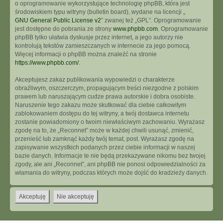
o oprogramowanie wykorzystujące technologię phpBB, która jest
środowiskiem typu witryny (bulletin board), wydane na licencji „
GNU General Public License v2
” zwanej też „GPL”. Oprogramowanie
jest dostępne do pobrania ze strony
www.phpbb.com
. Oprogramowanie
phpBB tylko ułatwia dyskusje przez internet, a jego autorzy nie
kontrolują tekstów zamieszczanych w internecie za jego pomocą.
Więcej informacji o phpBB można znaleźć na stronie
https://www.phpbb.com/
.
Akceptujesz zakaz publikowania wypowiedzi o charakterze
obraźliwym, oszczerczym, propagującym treści niezgodne z polskim
prawem lub naruszającym cudze prawa autorskie i dobra osobiste.
Naruszenie tego zakazu może skutkować dla ciebie całkowitym
zablokowaniem dostępu do tej witryny, a twój dostawca internetu
zostanie powiadomiony o twoim niewłaściwym zachowaniu. Wyrażasz
zgodę na to, że „Reconnet” może w każdej chwili usunąć, zmienić,
przenieść lub zamknąć każdy twój temat, post. Wyrażasz zgodę na
zapisywanie wszystkich podanych przez ciebie informacji w naszej
bazie danych. Informacje te nie będą przekazywane nikomu bez twojej
zgody, ale ani „Reconnet”, ani phpBB nie ponosi odpowiedzialności za
włamania do witryny, podczas których może dojść do kradzieży danych.