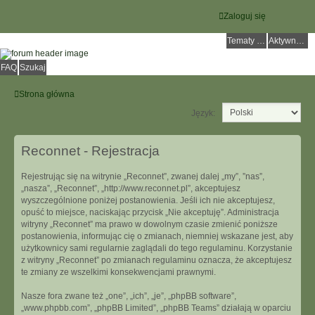
Zaloguj się
Tematy bez odpowiedzi
Aktywne tematy
FAQ
Szukaj
Strona główna
Język:
Reconnet - Rejestracja
Rejestrując się na witrynie „Reconnet”, zwanej dalej „my”, ”nas”,
„nasza”, „Reconnet”, „http://www.reconnet.pl”, akceptujesz
wyszczególnione poniżej postanowienia. Jeśli ich nie akceptujesz,
opuść to miejsce, naciskając przycisk „Nie akceptuję”. Administracja
witryny „Reconnet” ma prawo w dowolnym czasie zmienić poniższe
postanowienia, informując cię o zmianach, niemniej wskazane jest, aby
użytkownicy sami regularnie zaglądali do tego regulaminu. Korzystanie
z witryny „Reconnet” po zmianach regulaminu oznacza, że akceptujesz
te zmiany ze wszelkimi konsekwencjami prawnymi.
Nasze fora zwane też „one”, „ich”, „je”, „phpBB software”,
„www.phpbb.com”, „phpBB Limited”, „phpBB Teams” działają w oparciu