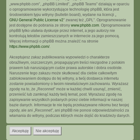
„www.phpbb.com”, „phpBB Limited”, „phpBB Teams” działają w oparciu
o oprogramowanie wykorzystujące technologię phpBB, która jest
środowiskiem typu witryny (bulletin board), wydane na licencji „
GNU General Public License v2
” zwanej też „GPL”. Oprogramowanie
jest dostępne do pobrania ze strony
www.phpbb.com
. Oprogramowanie
phpBB tylko ułatwia dyskusje przez internet, a jego autorzy nie
kontrolują tekstów zamieszczanych w internecie za jego pomocą.
Więcej informacji o phpBB można znaleźć na stronie
https://www.phpbb.com/
.
Akceptujesz zakaz publikowania wypowiedzi o charakterze
obraźliwym, oszczerczym, propagującym treści niezgodne z polskim
prawem lub naruszającym cudze prawa autorskie i dobra osobiste.
Naruszenie tego zakazu może skutkować dla ciebie całkowitym
zablokowaniem dostępu do tej witryny, a twój dostawca internetu
zostanie powiadomiony o twoim niewłaściwym zachowaniu. Wyrażasz
zgodę na to, że „Reconnet” może w każdej chwili usunąć, zmienić,
przenieść lub zamknąć każdy twój temat, post. Wyrażasz zgodę na
zapisywanie wszystkich podanych przez ciebie informacji w naszej
bazie danych. Informacje te nie będą przekazywane nikomu bez twojej
zgody, ale ani „Reconnet”, ani phpBB nie ponosi odpowiedzialności za
włamania do witryny, podczas których może dojść do kradzieży danych.