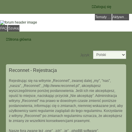
Zaloguj się
Tematy bez odpowiedzi
Aktywne tematy
FAQ
Szukaj
Strona główna
Język:
Reconnet - Rejestracja
Rejestrując się na witrynie „Reconnet”, zwanej dalej „my”, ”nas”,
„nasza”, „Reconnet”, „http://www.reconnet.pl”, akceptujesz
wyszczególnione poniżej postanowienia. Jeśli ich nie akceptujesz,
opuść to miejsce, naciskając przycisk „Nie akceptuję”. Administracja
witryny „Reconnet” ma prawo w dowolnym czasie zmienić poniższe
postanowienia, informując cię o zmianach, niemniej wskazane jest, aby
użytkownicy sami regularnie zaglądali do tego regulaminu. Korzystanie
z witryny „Reconnet” po zmianach regulaminu oznacza, że akceptujesz
te zmiany ze wszelkimi konsekwencjami prawnymi.
Nasze fora zwane też „one”, „ich”, „je”, „phpBB software”,