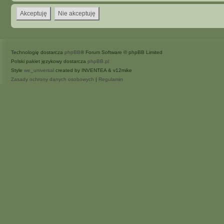
Technologię dostarcza
phpBB
® Forum Software © phpBB Limited
Polski pakiet językowy dostarcza
phpBB.pl
Style
we_universal
created by INVENTEA & v12mike
Zasady ochrony danych osobowych
|
Regulamin