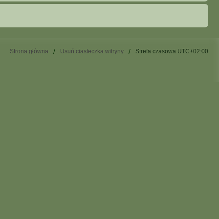
Strona główna
Usuń ciasteczka witryny
Strefa czasowa
UTC+02:00