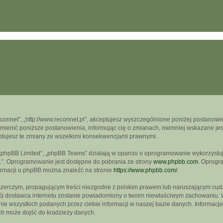
econnet”, „http://www.reconnet.pl”, akceptujesz wyszczególnione poniżej postanowien
mienić poniższe postanowienia, informując cię o zmianach, niemniej wskazane jest
ptujesz te zmiany ze wszelkimi konsekwencjami prawnymi.
, „phpBB Limited”, „phpBB Teams” działają w oparciu o oprogramowanie wykorzystują
L”. Oprogramowanie jest dostępne do pobrania ze strony
www.phpbb.com
. Oprogra
formacji o phpBB można znaleźć na stronie
https://www.phpbb.com/
.
czerczym, propagującym treści niezgodne z polskim prawem lub naruszającym cudz
wój dostawca internetu zostanie powiadomiony o twoim niewłaściwym zachowaniu. 
e wszystkich podanych przez ciebie informacji w naszej bazie danych. Informacje
ch może dojść do kradzieży danych.