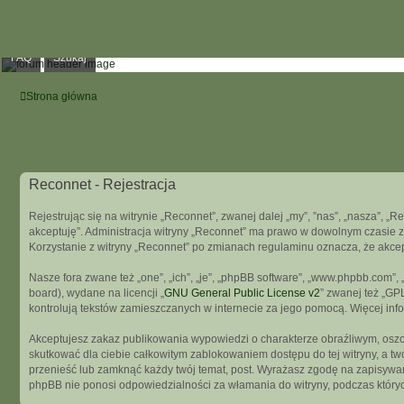
FAQ
Szukaj
Strona główna
Reconnet - Rejestracja
Rejestrując się na witrynie „Reconnet”, zwanej dalej „my”, ”nas”, „nasza”, „R
akceptuję”. Administracja witryny „Reconnet” ma prawo w dowolnym czasie z
Korzystanie z witryny „Reconnet” po zmianach regulaminu oznacza, że akce
Nasze fora zwane też „one”, „ich”, „je”, „phpBB software”, „www.phpbb.com”
board), wydane na licencji „
GNU General Public License v2
” zwanej też „GP
kontrolują tekstów zamieszczanych w internecie za jego pomocą. Więcej in
Akceptujesz zakaz publikowania wypowiedzi o charakterze obraźliwym, osz
skutkować dla ciebie całkowitym zablokowaniem dostępu do tej witryny, a t
przenieść lub zamknąć każdy twój temat, post. Wyrażasz zgodę na zapisywani
phpBB nie ponosi odpowiedzialności za włamania do witryny, podczas który