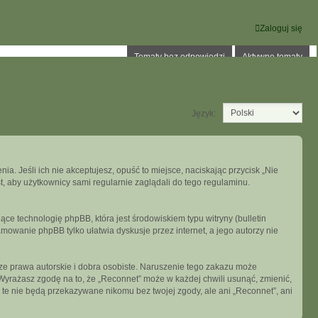
Zaloguj się
Tematy bez odpowiedzi
Aktywne tematy
Język:
ia. Jeśli ich nie akceptujesz, opuść to miejsce, naciskając przycisk „Nie
, aby użytkownicy sami regularnie zaglądali do tego regulaminu.
ce technologię phpBB, która jest środowiskiem typu witryny (bulletin
mowanie phpBB tylko ułatwia dyskusje przez internet, a jego autorzy nie
e prawa autorskie i dobra osobiste. Naruszenie tego zakazu może
Wyrażasz zgodę na to, że „Reconnet” może w każdej chwili usunąć, zmienić,
 te nie będą przekazywane nikomu bez twojej zgody, ale ani „Reconnet”, ani