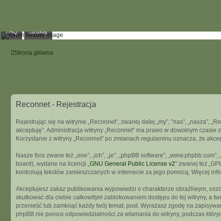
FAQ
Szukaj
Strona główna
Reconnet - Rejestracja
Rejestrując się na witrynie „Reconnet”, zwanej dalej „my”, ”nas”, „nasza”, „R
akceptuję”. Administracja witryny „Reconnet” ma prawo w dowolnym czasie z
Korzystanie z witryny „Reconnet” po zmianach regulaminu oznacza, że akce
Nasze fora zwane też „one”, „ich”, „je”, „phpBB software”, „www.phpbb.com”
board), wydane na licencji „
GNU General Public License v2
” zwanej też „GP
kontrolują tekstów zamieszczanych w internecie za jego pomocą. Więcej in
Akceptujesz zakaz publikowania wypowiedzi o charakterze obraźliwym, osz
skutkować dla ciebie całkowitym zablokowaniem dostępu do tej witryny, a t
przenieść lub zamknąć każdy twój temat, post. Wyrażasz zgodę na zapisywani
phpBB nie ponosi odpowiedzialności za włamania do witryny, podczas który