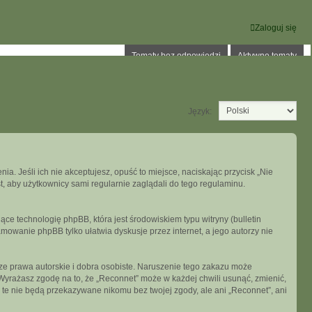
Zaloguj się
Tematy bez odpowiedzi
Aktywne tematy
Język:
ia. Jeśli ich nie akceptujesz, opuść to miejsce, naciskając przycisk „Nie
, aby użytkownicy sami regularnie zaglądali do tego regulaminu.
ce technologię phpBB, która jest środowiskiem typu witryny (bulletin
mowanie phpBB tylko ułatwia dyskusje przez internet, a jego autorzy nie
e prawa autorskie i dobra osobiste. Naruszenie tego zakazu może
Wyrażasz zgodę na to, że „Reconnet” może w każdej chwili usunąć, zmienić,
 te nie będą przekazywane nikomu bez twojej zgody, ale ani „Reconnet”, ani