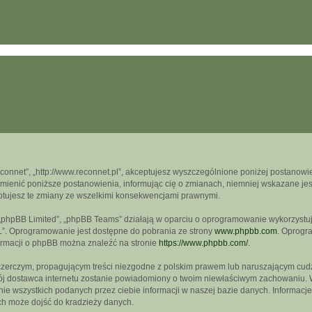
econnet”, „http://www.reconnet.pl”, akceptujesz wyszczególnione poniżej postanowien
mienić poniższe postanowienia, informując cię o zmianach, niemniej wskazane jest
ptujesz te zmiany ze wszelkimi konsekwencjami prawnymi.
, „phpBB Limited”, „phpBB Teams” działają w oparciu o oprogramowanie wykorzystują
L”. Oprogramowanie jest dostępne do pobrania ze strony
www.phpbb.com
. Oprogra
formacji o phpBB można znaleźć na stronie
https://www.phpbb.com/
.
czerczym, propagującym treści niezgodne z polskim prawem lub naruszającym cudz
wój dostawca internetu zostanie powiadomiony o twoim niewłaściwym zachowaniu. 
e wszystkich podanych przez ciebie informacji w naszej bazie danych. Informacje
ch może dojść do kradzieży danych.