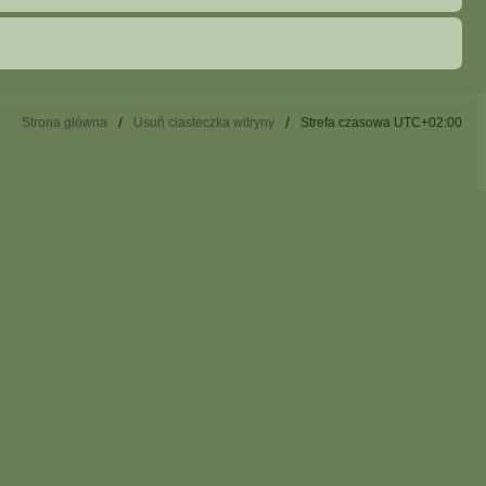
Strona główna
Usuń ciasteczka witryny
Strefa czasowa
UTC+02:00