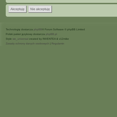
Technologię dostarcza
phpBB
® Forum Software © phpBB Limited
Polski pakiet językowy dostarcza
phpBB.pl
Style
we_universal
created by INVENTEA & v12mike
Zasady ochrony danych osobowych
|
Regulamin