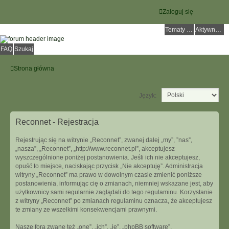
Zaloguj się
Tematy bez odpowiedzi
Aktywne tematy
FAQ
Szukaj
Strona główna
Język:
Reconnet - Rejestracja
Rejestrując się na witrynie „Reconnet”, zwanej dalej „my”, ”nas”,
„nasza”, „Reconnet”, „http://www.reconnet.pl”, akceptujesz
wyszczególnione poniżej postanowienia. Jeśli ich nie akceptujesz,
opuść to miejsce, naciskając przycisk „Nie akceptuję”. Administracja
witryny „Reconnet” ma prawo w dowolnym czasie zmienić poniższe
postanowienia, informując cię o zmianach, niemniej wskazane jest, aby
użytkownicy sami regularnie zaglądali do tego regulaminu. Korzystanie
z witryny „Reconnet” po zmianach regulaminu oznacza, że akceptujesz
te zmiany ze wszelkimi konsekwencjami prawnymi.
Nasze fora zwane też „one”, „ich”, „je”, „phpBB software”,