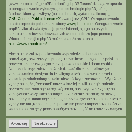
„www.phpbb.com”, „phpBB Limited”, „phpBB Teams” działają w oparciu
o oprogramowanie wykorzystujące technologię phpBB, która jest
środowiskiem typu witryny (bulletin board), wydane na licencji „
GNU General Public License v2
” zwanej też „GPL”. Oprogramowanie
jest dostępne do pobrania ze strony
www.phpbb.com
. Oprogramowanie
phpBB tylko ułatwia dyskusje przez internet, a jego autorzy nie
kontrolują tekstów zamieszczanych w internecie za jego pomocą.
Więcej informacji o phpBB można znaleźć na stronie
https://www.phpbb.com/
.
Akceptujesz zakaz publikowania wypowiedzi o charakterze
obraźliwym, oszczerczym, propagującym treści niezgodne z polskim
prawem lub naruszającym cudze prawa autorskie i dobra osobiste.
Naruszenie tego zakazu może skutkować dla ciebie całkowitym
zablokowaniem dostępu do tej witryny, a twój dostawca internetu
zostanie powiadomiony o twoim niewłaściwym zachowaniu. Wyrażasz
zgodę na to, że „Reconnet” może w każdej chwili usunąć, zmienić,
przenieść lub zamknąć każdy twój temat, post. Wyrażasz zgodę na
zapisywanie wszystkich podanych przez ciebie informacji w naszej
bazie danych. Informacje te nie będą przekazywane nikomu bez twojej
zgody, ale ani „Reconnet”, ani phpBB nie ponosi odpowiedzialności za
włamania do witryny, podczas których może dojść do kradzieży danych.