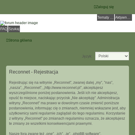
Zaloguj się
Tematy bez odpowiedzi
Aktywne tematy
FAQ
Szukaj
Strona główna
Język:
Reconnet - Rejestracja
Rejestrując się na witrynie „Reconnet”, zwanej dalej „my”, ”nas”,
„nasza”, „Reconnet”, „http://www.reconnet.pl”, akceptujesz
wyszczególnione poniżej postanowienia. Jeśli ich nie akceptujesz,
opuść to miejsce, naciskając przycisk „Nie akceptuję”. Administracja
witryny „Reconnet” ma prawo w dowolnym czasie zmienić poniższe
postanowienia, informując cię o zmianach, niemniej wskazane jest, aby
użytkownicy sami regularnie zaglądali do tego regulaminu. Korzystanie
z witryny „Reconnet” po zmianach regulaminu oznacza, że akceptujesz
te zmiany ze wszelkimi konsekwencjami prawnymi.
Nasze fora zwane też „one”, „ich”, „je”, „phpBB software”,