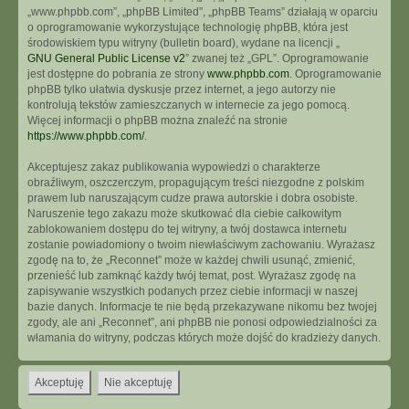
„www.phpbb.com”, „phpBB Limited”, „phpBB Teams” działają w oparciu
o oprogramowanie wykorzystujące technologię phpBB, która jest
środowiskiem typu witryny (bulletin board), wydane na licencji „
GNU General Public License v2
” zwanej też „GPL”. Oprogramowanie
jest dostępne do pobrania ze strony
www.phpbb.com
. Oprogramowanie
phpBB tylko ułatwia dyskusje przez internet, a jego autorzy nie
kontrolują tekstów zamieszczanych w internecie za jego pomocą.
Więcej informacji o phpBB można znaleźć na stronie
https://www.phpbb.com/
.
Akceptujesz zakaz publikowania wypowiedzi o charakterze
obraźliwym, oszczerczym, propagującym treści niezgodne z polskim
prawem lub naruszającym cudze prawa autorskie i dobra osobiste.
Naruszenie tego zakazu może skutkować dla ciebie całkowitym
zablokowaniem dostępu do tej witryny, a twój dostawca internetu
zostanie powiadomiony o twoim niewłaściwym zachowaniu. Wyrażasz
zgodę na to, że „Reconnet” może w każdej chwili usunąć, zmienić,
przenieść lub zamknąć każdy twój temat, post. Wyrażasz zgodę na
zapisywanie wszystkich podanych przez ciebie informacji w naszej
bazie danych. Informacje te nie będą przekazywane nikomu bez twojej
zgody, ale ani „Reconnet”, ani phpBB nie ponosi odpowiedzialności za
włamania do witryny, podczas których może dojść do kradzieży danych.